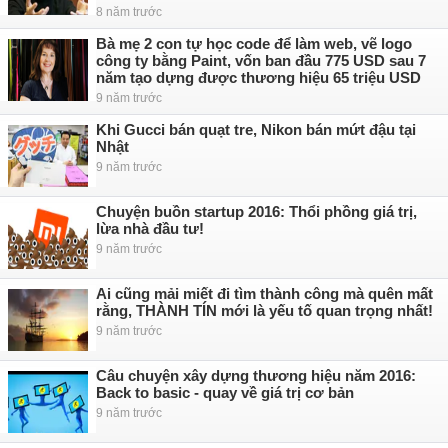
8 năm trước
Bà mẹ 2 con tự học code để làm web, vẽ logo
công ty bằng Paint, vốn ban đầu 775 USD sau 7
năm tạo dựng được thương hiệu 65 triệu USD
9 năm trước
Khi Gucci bán quạt tre, Nikon bán mứt đậu tại
Nhật
9 năm trước
Chuyện buồn startup 2016: Thổi phồng giá trị,
lừa nhà đầu tư!
9 năm trước
Ai cũng mải miết đi tìm thành công mà quên mất
rằng, THÀNH TÍN mới là yếu tố quan trọng nhất!
9 năm trước
Câu chuyện xây dựng thương hiệu năm 2016:
Back to basic - quay về giá trị cơ bản
9 năm trước