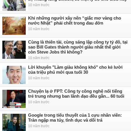
10 năm trước
Khi những người xây nên “giấc mơ vàng cho
nước Nhật” phải chết trong đau đớn
10 năm trước
Cùng là thiên tài, cùng sáng lập công ty tỷ đô, tại
sao Bill Gates thành người giàu nhất thế giới
còn Steve Jobs thì không?
10 năm trước
Lời khuyên "Làm giàu không khó" cho kẻ lười
của triệu phú mới qua tuổi 30
10 năm trước
Chuyện lạ ở FPT: Công ty công nghệ nổi tiếng
trẻ trung nhưng ban lãnh đạo đều gần... 60 tuổi
10 năm trước
Google trong tiểu thuyết của 1 cựu nhân viên:
Tràn ngập ma túy, tình dục và dối trá
10 năm trước