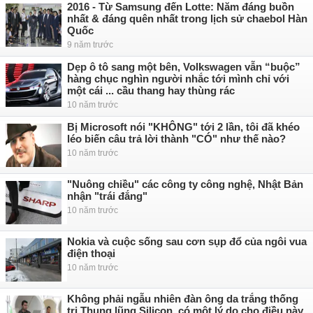
2016 - Từ Samsung đến Lotte: Năm đáng buồn
nhất & đáng quên nhất trong lịch sử chaebol Hàn
Quốc
9 năm trước
Dẹp ô tô sang một bên, Volkswagen vẫn “buộc”
hàng chục nghìn người nhắc tới mình chỉ với
một cái ... cầu thang hay thùng rác
10 năm trước
Bị Microsoft nói "KHÔNG" tới 2 lần, tôi đã khéo
léo biến câu trả lời thành "CÓ" như thế nào?
10 năm trước
"Nuông chiều" các công ty công nghệ, Nhật Bản
nhận "trái đắng"
10 năm trước
Nokia và cuộc sống sau cơn sụp đổ của ngôi vua
điện thoại
10 năm trước
Không phải ngẫu nhiên đàn ông da trắng thống
trị Thung lũng Silicon, có một lý do cho điều này