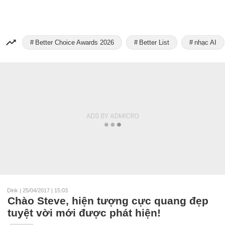
Better Choice Awards 2026
Better List
nhạc AI
Dink
|
25/04/2017 | 15:03
Chào Steve, hiện tượng cực quang đẹp
tuyệt vời mới được phát hiện!