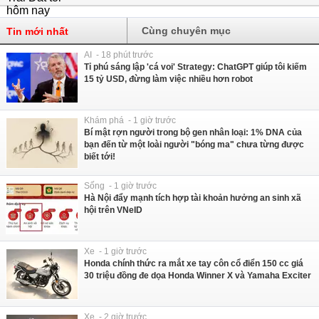
Cùng chuyên mục
Tin mới nhất
AI - 18 phút trước
Tỉ phú sáng lập 'cá voi' Strategy: ChatGPT giúp tôi kiếm
15 tỷ USD, đừng làm việc nhiều hơn robot
Khám phá - 1 giờ trước
Bí mật rợn người trong bộ gen nhân loại: 1% DNA của
bạn đến từ một loài người "bóng ma" chưa từng được
biết tới!
Sống - 1 giờ trước
Hà Nội đẩy mạnh tích hợp tài khoản hưởng an sinh xã
hội trên VNeID
Xe - 1 giờ trước
Honda chính thức ra mắt xe tay côn cổ điển 150 cc giá
30 triệu đồng đe dọa Honda Winner X và Yamaha Exciter
Xe - 2 giờ trước