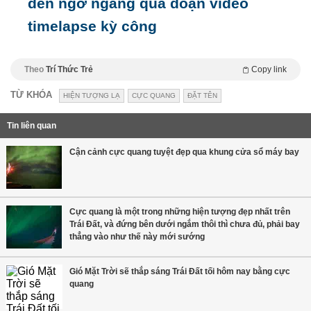
đến ngỡ ngàng qua đoạn video
timelapse kỳ công
Theo
Trí Thức Trẻ
Copy link
TỪ KHÓA
HIỆN TƯỢNG LẠ
CỰC QUANG
ĐẶT TÊN
Tin liên quan
Cận cảnh cực quang tuyệt đẹp qua khung cửa sổ máy bay
Cực quang là một trong những hiện tượng đẹp nhất trên
Trái Đất, và đứng bên dưới ngắm thôi thì chưa đủ, phải bay
thẳng vào như thế này mới sướng
Gió Mặt Trời sẽ thắp sáng Trái Đất tối hôm nay bằng cực
quang