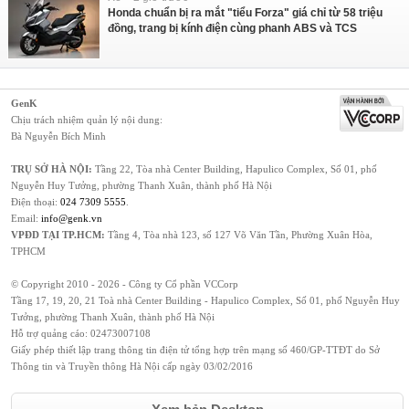
Honda chuẩn bị ra mắt "tiểu Forza" giá chỉ từ 58 triệu
đồng, trang bị kính điện cùng phanh ABS và TCS
GenK
Chịu trách nhiệm quản lý nội dung:
Bà Nguyễn Bích Minh
TRỤ SỞ HÀ NỘI:
Tầng 22, Tòa nhà Center Building, Hapulico Complex, Số 01, phố
Nguyễn Huy Tưởng, phường Thanh Xuân, thành phố Hà Nội
Điện thoại:
024 7309 5555
.
Email:
info@genk.vn
VPĐD TẠI TP.HCM:
Tầng 4, Tòa nhà 123, số 127 Võ Văn Tần, Phường Xuân Hòa,
TPHCM
© Copyright 2010 - 2026 - Công ty Cổ phần VCCorp
Tầng 17, 19, 20, 21 Toà nhà Center Building - Hapulico Complex, Số 01, phố Nguyễn Huy
Tưởng, phường Thanh Xuân, thành phố Hà Nội
Hỗ trợ quảng cáo:
02473007108
Giấy phép thiết lập trang thông tin điện tử tổng hợp trên mạng số 460/GP-TTĐT do Sở
Thông tin và Truyền thông Hà Nội cấp ngày 03/02/2016