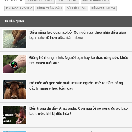
TỪ KHÓA
NGHIÊN CỨU MỚI
NGƯỜI ĐI BỘ
NHÀ NGHIÊN CỨU
ĐẠI HỌC SYDNEY
BỆNH TRẦM CẢM
DỮ LIỆU LỚN
BỆNH TIM MẠCH
Tin liên quan
Siêu năng lực của não bộ: Gõ ngón tay theo nhịp điệu giúp
bạn nghe rõ hơn giữa đám đông
Đồng hồ thông minh: Người bạn hay kẻ thao túng sức khỏe
tim mạch tuổi 40?
Bò biến đổi gen sản xuất insulin người, mở ra tiềm năng
cách mạng y học toàn cầu
Bên trong dạ dày Anaconda: Con người sẽ sống được bao
lâu trước khi bị tiêu hóa?