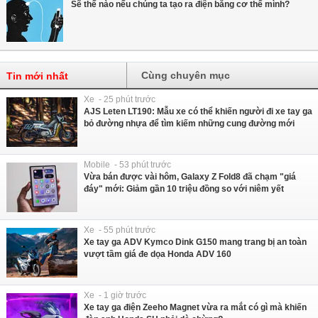
Sẽ thế nào nếu chúng ta tạo ra điện bằng cơ thể mình?
Cùng chuyên mục
Tin mới nhất
Xe - 25 phút trước
AJS Leten LT190: Mẫu xe có thể khiến người đi xe tay ga
bỏ đường nhựa để tìm kiếm những cung đường mới
Mobile - 53 phút trước
Vừa bán được vài hôm, Galaxy Z Fold8 đã chạm "giá
đáy" mới: Giảm gần 10 triệu đồng so với niêm yết
Xe - 55 phút trước
Xe tay ga ADV Kymco Dink G150 mang trang bị an toàn
vượt tầm giá đe dọa Honda ADV 160
Xe - 1 giờ trước
Xe tay ga điện Zeeho Magnet vừa ra mắt có gì mà khiến