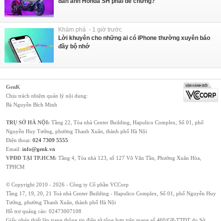
đàn anh Honda SH phải dè chừng?
Khám phá - 1 giờ trước
Lời khuyên cho những ai có iPhone thường xuyên báo
đầy bộ nhớ
GenK
Chịu trách nhiệm quản lý nội dung:
Bà Nguyễn Bích Minh
TRỤ SỞ HÀ NỘI:
Tầng 22, Tòa nhà Center Building, Hapulico Complex, Số 01, phố
Nguyễn Huy Tưởng, phường Thanh Xuân, thành phố Hà Nội
Điện thoại:
024 7309 5555
.
Email:
info@genk.vn
VPĐD TẠI TP.HCM:
Tầng 4, Tòa nhà 123, số 127 Võ Văn Tần, Phường Xuân Hòa,
TPHCM
© Copyright 2010 - 2026 - Công ty Cổ phần VCCorp
Tầng 17, 19, 20, 21 Toà nhà Center Building - Hapulico Complex, Số 01, phố Nguyễn Huy
Tưởng, phường Thanh Xuân, thành phố Hà Nội
Hỗ trợ quảng cáo:
02473007108
Giấy phép thiết lập trang thông tin điện tử tổng hợp trên mạng số 460/GP-TTĐT do Sở