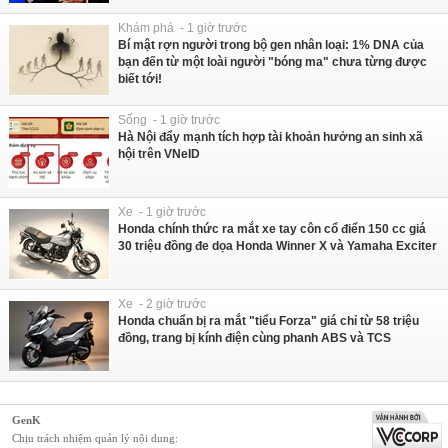
Khám phá - 1 giờ trước
Bí mật rợn người trong bộ gen nhân loại: 1% DNA của
bạn đến từ một loài người "bóng ma" chưa từng được
biết tới!
Sống - 1 giờ trước
Hà Nội đẩy mạnh tích hợp tài khoản hưởng an sinh xã
hội trên VNeID
Xe - 1 giờ trước
Honda chính thức ra mắt xe tay côn cổ điển 150 cc giá
30 triệu đồng đe dọa Honda Winner X và Yamaha Exciter
Xe - 2 giờ trước
Honda chuẩn bị ra mắt "tiểu Forza" giá chỉ từ 58 triệu
đồng, trang bị kính điện cùng phanh ABS và TCS
GenK
Chịu trách nhiệm quản lý nội dung: