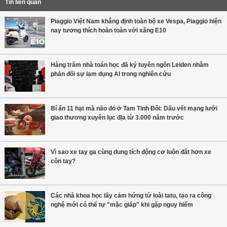
Tin liên quan
Piaggio Việt Nam khẳng định toàn bộ xe Vespa, Piaggio hiện
nay tương thích hoàn toàn với xăng E10
Hàng trăm nhà toán học đã ký tuyên ngôn Leiden nhằm
phản đối sự lạm dụng AI trong nghiên cứu
Bí ẩn 11 hạt mã não đỏ ở Tam Tinh Đôi: Dấu vết mạng lưới
giao thương xuyên lục địa từ 3.000 năm trước
Vì sao xe tay ga cùng dung tích động cơ luôn đắt hơn xe
côn tay?
Các nhà khoa học lấy cảm hứng từ loài tatu, tạo ra công
nghệ mới có thể tự "mặc giáp" khi gặp nguy hiểm