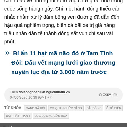
cảnh báo về những rủi ro tưởng chừng rất nhỏ trong
cuộc sống hàng ngày. Chỉ một hành động thiếu cân
nhắc nhằm xử lý đám bông ven đường đã dẫn đến
hậu quả nghiêm trọng, biến cả bãi xe trị giá hàng
triệu nhân dân tệ thành đống sắt vụn chỉ sau vài
phút.
Bí ẩn 11 hạt mã não đỏ ở Tam Tinh
Đôi: Dấu vết mạng lưới giao thương
xuyên lục địa từ 3.000 năm trước
Theo
doisongphapluat.nguoiduatin.vn
Copy link
04/06/2026 10:38 (GMT +7)
TỪ KHÓA
MẠNG XÃ HỘI
CƠ QUAN CHỨC NĂNG
BÃI ĐỖ XE
Ô TÔ ĐIỆN
ĐÀI PHÁT THANH
LỰC LƯỢNG CỨU HỎA