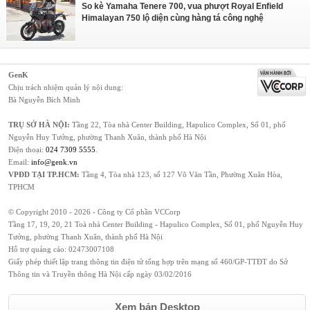
So kè Yamaha Tenere 700, vua phượt Royal Enfield
Himalayan 750 lộ diện cùng hàng tá công nghệ
GenK
Chịu trách nhiệm quản lý nội dung:
Bà Nguyễn Bích Minh
TRỤ SỞ HÀ NỘI:
Tầng 22, Tòa nhà Center Building, Hapulico Complex, Số 01, phố
Nguyễn Huy Tưởng, phường Thanh Xuân, thành phố Hà Nội
Điện thoại:
024 7309 5555
.
Email:
info@genk.vn
VPĐD TẠI TP.HCM:
Tầng 4, Tòa nhà 123, số 127 Võ Văn Tần, Phường Xuân Hòa,
TPHCM
© Copyright 2010 - 2026 - Công ty Cổ phần VCCorp
Tầng 17, 19, 20, 21 Toà nhà Center Building - Hapulico Complex, Số 01, phố Nguyễn Huy
Tưởng, phường Thanh Xuân, thành phố Hà Nội
Hỗ trợ quảng cáo:
02473007108
Giấy phép thiết lập trang thông tin điện tử tổng hợp trên mạng số 460/GP-TTĐT do Sở
Thông tin và Truyền thông Hà Nội cấp ngày 03/02/2016
Xem bản Desktop