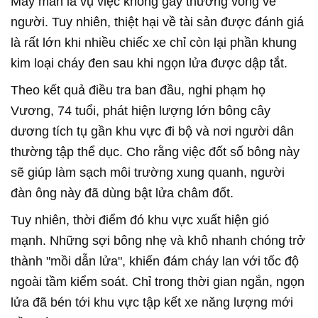
May mắn là vụ việc không gây thương vong về
người. Tuy nhiên, thiệt hại về tài sản được đánh giá
là rất lớn khi nhiều chiếc xe chỉ còn lại phần khung
kim loại cháy đen sau khi ngọn lửa được dập tắt.
Theo kết quả điều tra ban đầu, nghi phạm họ
Vương, 74 tuổi, phát hiện lượng lớn bông cây
dương tích tụ gần khu vực đi bộ và nơi người dân
thường tập thể dục. Cho rằng việc đốt số bông này
sẽ giúp làm sạch môi trường xung quanh, người
đàn ông này đã dùng bật lửa châm đốt.
Tuy nhiên, thời điểm đó khu vực xuất hiện gió
mạnh. Những sợi bông nhẹ và khô nhanh chóng trở
thành "mồi dẫn lửa", khiến đám cháy lan với tốc độ
ngoài tầm kiểm soát. Chỉ trong thời gian ngắn, ngọn
lửa đã bén tới khu vực tập kết xe năng lượng mới