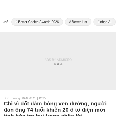
Better Choice Awards 2026
Better List
nhạc AI
Đức Khương
|
04/06/2026 | 12:35
Chỉ vì đốt đám bông ven đường, người
đàn ông 74 tuổi khiến 20 ô tô điện mới
tinh hóa tro bụi trong chốc lát