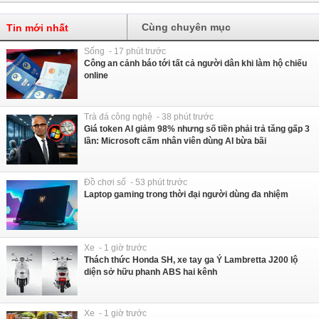
Cùng chuyên mục
Tin mới nhất
Sống - 17 phút trước
Công an cảnh báo tới tất cả người dân khi làm hộ chiếu
online
Trà đá công nghệ - 38 phút trước
Giá token AI giảm 98% nhưng số tiền phải trả tăng gấp 3
lần: Microsoft cấm nhân viên dùng AI bừa bãi
Đồ chơi số - 53 phút trước
Laptop gaming trong thời đại người dùng đa nhiệm
Xe - 1 giờ trước
Thách thức Honda SH, xe tay ga Ý Lambretta J200 lộ
diện sở hữu phanh ABS hai kênh
Xe - 1 giờ trước