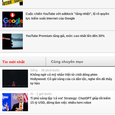
Cuộc chiến YouTube với adblock "tăng nhiệt", lộ rõ quyền
lực kiểm soát internet của Google
YouTube Premium tăng giá, mức cao nhất lên đến 30%
Cùng chuyên mục
Tin mới nhất
Sống - 38 phút trước
Không ngờ có mỹ nhân Việt từ chối đóng phim
Hollywood: Cô gái vàng của cả dân tộc, nghe tên đã thấy
tự hào
AI - 1 giờ trước
Tỉ phú sáng lập 'cá voi' Strategy: ChatGPT giúp tôi kiếm
15 tỷ USD, đừng làm việc nhiều hơn robot