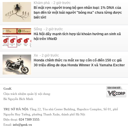
Khám phá - 2 giờ trước
Bí mật rợn người trong bộ gen nhân loại: 1% DNA của
bạn đến từ một loài người "bóng ma" chưa từng được
biết tới!
Sống - 2 giờ trước
Hà Nội đẩy mạnh tích hợp tài khoản hưởng an sinh xã
hội trên VNeID
Xe - 2 giờ trước
Honda chính thức ra mắt xe tay côn cổ điển 150 cc giá
30 triệu đồng đe dọa Honda Winner X và Yamaha Exciter
GenK
Chịu trách nhiệm quản lý nội dung:
Bà Nguyễn Bích Minh
TRỤ SỞ HÀ NỘI:
Tầng 22, Tòa nhà Center Building, Hapulico Complex, Số 01, phố
Nguyễn Huy Tưởng, phường Thanh Xuân, thành phố Hà Nội
Điện thoại:
024 7309 5555
.
Email:
info@genk.vn