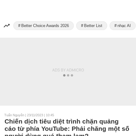
Better Choice Awards 2026
Better List
nhạc AI
Tuấn Nguyễn
|
23/11/2023 | 10:45
Chiến dịch tiêu diệt trình chặn quảng
cáo từ phía YouTube: Phải chăng một số
người dùng quá tham lam?