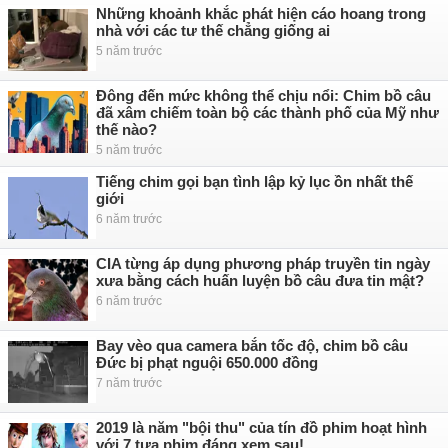
Những khoảnh khắc phát hiện cáo hoang trong
nhà với các tư thế chẳng giống ai
5 năm trước
Đông đến mức không thể chịu nổi: Chim bồ câu
đã xâm chiếm toàn bộ các thành phố của Mỹ như
thế nào?
5 năm trước
Tiếng chim gọi bạn tình lập kỷ lục ồn nhất thế
giới
6 năm trước
CIA từng áp dụng phương pháp truyền tin ngày
xưa bằng cách huấn luyện bồ câu đưa tin mật?
6 năm trước
Bay vèo qua camera bắn tốc độ, chim bồ câu
Đức bị phạt nguội 650.000 đồng
7 năm trước
2019 là năm "bội thu" của tín đồ phim hoạt hình
với 7 tựa phim đáng xem sau!