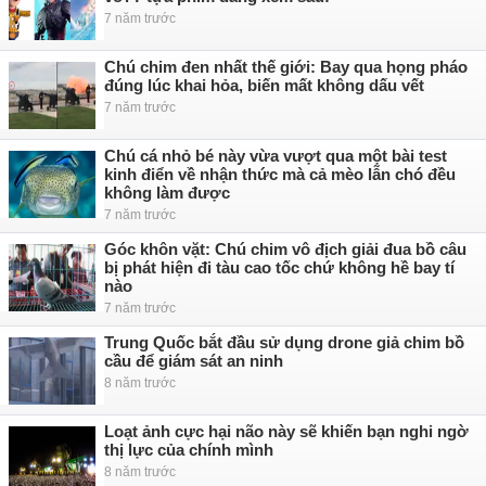
7 năm trước
Chú chim đen nhất thế giới: Bay qua họng pháo
đúng lúc khai hỏa, biến mất không dấu vết
7 năm trước
Chú cá nhỏ bé này vừa vượt qua một bài test
kinh điển về nhận thức mà cả mèo lẫn chó đều
không làm được
7 năm trước
Góc khôn vặt: Chú chim vô địch giải đua bồ câu
bị phát hiện đi tàu cao tốc chứ không hề bay tí
nào
7 năm trước
Trung Quốc bắt đầu sử dụng drone giả chim bồ
cầu để giám sát an ninh
8 năm trước
Loạt ảnh cực hại não này sẽ khiến bạn nghi ngờ
thị lực của chính mình
8 năm trước