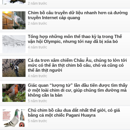
2 năm trước
Chim bồ câu truyền dữ liệu nhanh hơn cả đường
truyền Internet cáp quang
2 năm trước
Tổng hợp những môn thể thao kỳ lạ trong Thế
vận hội Olympic, nhưng tới nay đã bị xóa bỏ
4 năm trước
Cá da trơn xâm chiếm Châu Âu, chúng to lớn tới
mức có thể ăn thịt chim bồ câu, chó và cũng có
thể ăn thịt người
4 năm trước
Giác quan “lượng tử” lần đầu tiên được tìm thấy
ở một loài chim di cư, giúp chúng tìm đường mà
không cần la bàn
5 năm trước
Chú chim bồ câu đua đắt nhất thế giới, có giá
bằng cả một chiếc Pagani Huayra
5 năm trước