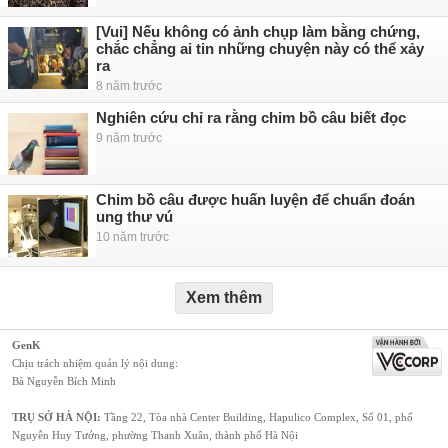
[Vui] Nếu không có ảnh chụp làm bằng chứng,
chắc chẳng ai tin những chuyện này có thể xảy
ra
8 năm trước
Nghiên cứu chỉ ra rằng chim bồ câu biết đọc
9 năm trước
Chim bồ câu được huấn luyện để chuẩn đoán
ung thư vú
10 năm trước
Xem thêm
GenK
Chịu trách nhiệm quản lý nội dung:
Bà Nguyễn Bích Minh
TRỤ SỞ HÀ NỘI:
Tầng 22, Tòa nhà Center Building, Hapulico Complex, Số 01, phố
Nguyễn Huy Tưởng, phường Thanh Xuân, thành phố Hà Nội