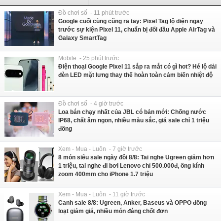
Đồ chơi số - 11 phút trước
Google cuối cùng cũng ra tay: Pixel Tag lộ diện ngay
trước sự kiện Pixel 11, chuẩn bị đối đầu Apple AirTag và
Galaxy SmartTag
Mobile - 25 phút trước
Điện thoại Google Pixel 11 sắp ra mắt có gì hot? Hé lộ dải
đèn LED mặt lưng thay thế hoàn toàn cảm biến nhiệt độ
Đồ chơi số - 4 giờ trước
Loa bán chạy nhất của JBL có bản mới: Chống nước
IP68, chất âm ngon, nhiều màu sắc, giá sale chỉ 1 triệu
đồng
Xem - Mua - Luôn - 7 giờ trước
8 món siêu sale ngày đôi 8/8: Tai nghe Ugreen giảm hơn
1 triệu, tai nghe đi bơi Lenovo chỉ 500.000đ, ống kính
zoom 400mm cho iPhone 1.7 triệu
Xem - Mua - Luôn - 11 giờ trước
Canh sale 8/8: Ugreen, Anker, Baseus và OPPO đồng
loạt giảm giá, nhiều món đáng chốt đơn