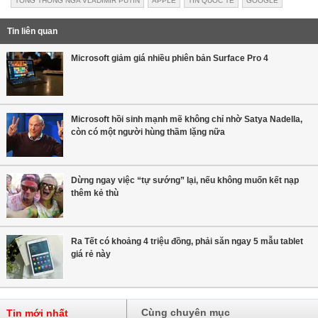
TỔNG THỐNG NGA VLADIMIR PUTIN
APPLE
TIN QUỐC TẾ
GOOGLE
Tin liên quan
Microsoft giảm giá nhiều phiên bản Surface Pro 4
Microsoft hồi sinh mạnh mẽ không chỉ nhờ Satya Nadella,
còn có một người hùng thầm lặng nữa
Dừng ngay việc “tự sướng” lại, nếu không muốn kết nạp
thêm kẻ thù
Ra Tết có khoảng 4 triệu đồng, phải săn ngay 5 mẫu tablet
giá rẻ này
Cùng chuyên mục
Tin mới nhất