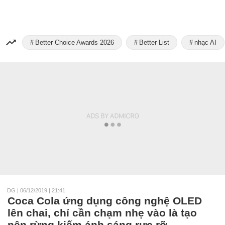
Better Choice Awards 2026
Better List
nhạc AI
DG
|
06/12/2019 | 21:41
Coca Cola ứng dụng công nghệ OLED
lên chai, chỉ cần chạm nhẹ vào là tạo
nên rừng kiếm ánh sáng rực rỡ