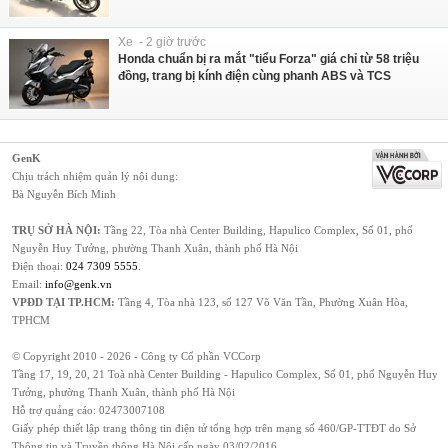
Xe - 2 giờ trước
Honda chuẩn bị ra mắt "tiểu Forza" giá chỉ từ 58 triệu
đồng, trang bị kính điện cùng phanh ABS và TCS
GenK
Chịu trách nhiệm quản lý nội dung:
Bà Nguyễn Bích Minh
TRỤ SỞ HÀ NỘI:
Tầng 22, Tòa nhà Center Building, Hapulico Complex, Số 01, phố
Nguyễn Huy Tưởng, phường Thanh Xuân, thành phố Hà Nội
Điện thoại:
024 7309 5555
.
Email:
info@genk.vn
VPĐD TẠI TP.HCM:
Tầng 4, Tòa nhà 123, số 127 Võ Văn Tần, Phường Xuân Hòa,
TPHCM
© Copyright 2010 - 2026 - Công ty Cổ phần VCCorp
Tầng 17, 19, 20, 21 Toà nhà Center Building - Hapulico Complex, Số 01, phố Nguyễn Huy
Tưởng, phường Thanh Xuân, thành phố Hà Nội
Hỗ trợ quảng cáo:
02473007108
Giấy phép thiết lập trang thông tin điện tử tổng hợp trên mạng số 460/GP-TTĐT do Sở
Thông tin và Truyền thông Hà Nội cấp ngày 03/02/2016