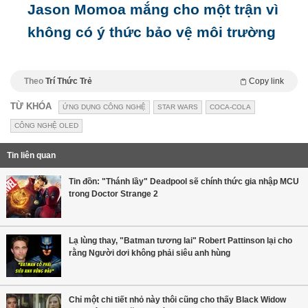
Jason Momoa mắng cho một trận vì
không có ý thức bảo vệ môi trường
Theo
Trí Thức Trẻ
Copy link
TỪ KHÓA
ỨNG DỤNG CÔNG NGHỆ
STAR WARS
COCA-COLA
CÔNG NGHỆ OLED
Tin liên quan
Tin đồn: "Thánh lầy" Deadpool sẽ chính thức gia nhập MCU
trong Doctor Strange 2
Lạ lùng thay, "Batman tương lai" Robert Pattinson lại cho
rằng Người dơi không phải siêu anh hùng
Chỉ một chi tiết nhỏ này thôi cũng cho thấy Black Widow