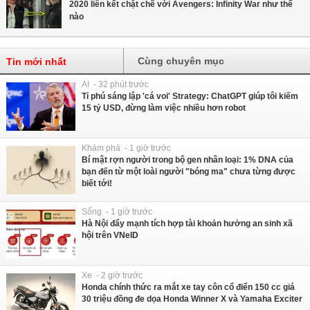
2020 liên kết chặt chẽ với Avengers: Infinity War như thế
nào
Cùng chuyên mục
Tin mới nhất
AI - 32 phút trước
Tỉ phú sáng lập 'cá voi' Strategy: ChatGPT giúp tôi kiếm
15 tỷ USD, đừng làm việc nhiều hơn robot
Khám phá - 1 giờ trước
Bí mật rợn người trong bộ gen nhân loại: 1% DNA của
bạn đến từ một loài người "bóng ma" chưa từng được
biết tới!
Sống - 1 giờ trước
Hà Nội đẩy mạnh tích hợp tài khoản hưởng an sinh xã
hội trên VNeID
Xe - 2 giờ trước
Honda chính thức ra mắt xe tay côn cổ điển 150 cc giá
30 triệu đồng đe dọa Honda Winner X và Yamaha Exciter