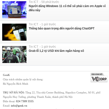
Tin ICT - 58 phút trước
Người dùng Windows 11 có thể sẽ phải cảm ơn Apple vì
điều này
Tin ICT - 1 giờ trước
Thông báo quan trọng đến người dùng ChatGPT
Tin ICT - 1 giờ trước
Grab lỗ 1,2 tỷ USD khi làm ngân hàng số
GenK
Chịu trách nhiệm quản lý nội dung:
Bà Nguyễn Bích Minh
TRỤ SỞ HÀ NỘI:
Tầng 22, Tòa nhà Center Building, Hapulico Complex, Số 01, phố
Nguyễn Huy Tưởng, phường Thanh Xuân, thành phố Hà Nội
Điện thoại:
024 7309 5555
.
Email:
info@genk.vn