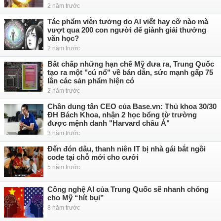
2 năm trước
Tác phẩm viễn tưởng do AI viết hay cỡ nào mà
vượt qua 200 con người để giành giải thưởng
văn học?
2 năm trước
Bất chấp những hạn chế Mỹ đưa ra, Trung Quốc
tạo ra một "cú nổ" về bán dẫn, sức mạnh gấp 75
lần các sản phẩm hiện có
2 năm trước
Chân dung tân CEO của Base.vn: Thủ khoa 30/30
ĐH Bách Khoa, nhận 2 học bổng từ trường
được mệnh danh "Harvard châu Á"
3 năm trước
Đến đón dâu, thanh niên IT bị nhà gái bắt ngồi
code tại chỗ mới cho cưới
5 năm trước
Công nghệ AI của Trung Quốc sẽ nhanh chóng
cho Mỹ “hít bụi”
8 năm trước