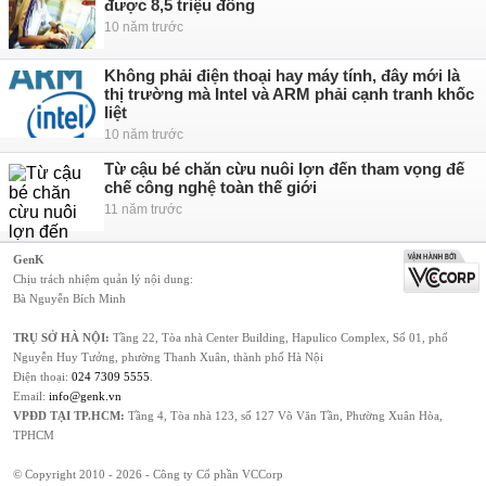
được 8,5 triệu đồng
10 năm trước
Không phải điện thoại hay máy tính, đây mới là
thị trường mà Intel và ARM phải cạnh tranh khốc
liệt
10 năm trước
Từ cậu bé chăn cừu nuôi lợn đến tham vọng đế
chế công nghệ toàn thế giới
11 năm trước
GenK
Chịu trách nhiệm quản lý nội dung:
Bà Nguyễn Bích Minh
TRỤ SỞ HÀ NỘI:
Tầng 22, Tòa nhà Center Building, Hapulico Complex, Số 01, phố
Nguyễn Huy Tưởng, phường Thanh Xuân, thành phố Hà Nội
Điện thoại:
024 7309 5555
.
Email:
info@genk.vn
VPĐD TẠI TP.HCM:
Tầng 4, Tòa nhà 123, số 127 Võ Văn Tần, Phường Xuân Hòa,
TPHCM
© Copyright 2010 - 2026 - Công ty Cổ phần VCCorp