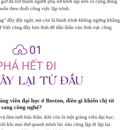
 giờ đã trở thành người phụ nữ khởi lập nên cả cộng đồng
ốn theo đuổi công việc lập trình.
ng” đầy đột ngột, mà còn là hành trình không ngừng khẳng
nữ Việt cũng đầy bản lĩnh để dấn thân vào lĩnh vực công
ảng viên đại học ở Boston, điều gì khiến chị từ
 sang công nghệ?
 và làm mới bản thân. Khi còn là một giảng viên đại học,
bối khi mọi thứ quanh mình lúc nào cũng lặp đi lặp lại.