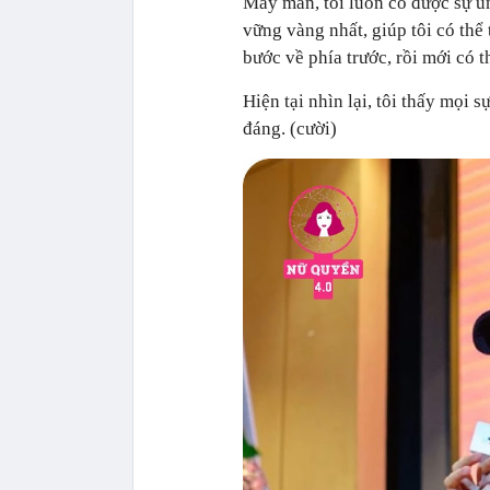
May mắn, tôi luôn có được sự ủn
vững vàng nhất, giúp tôi có thể 
bước về phía trước, rồi mới có t
Hiện tại nhìn lại, tôi thấy mọi 
đáng. (cười)