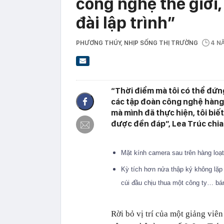
công nghệ thế giới,
đài lập trình”
PHƯƠNG THÚY
, NHỊP SỐNG THỊ TRƯỜNG
4 N
“Thời điểm mà tôi có thể đứn
các tập đoàn công nghệ hàng
mà mình đã thực hiện, tôi biế
được đền đáp”, Lea Trúc chia
Mặt kính camera sau trên hàng loạt
Kỳ tích hơn nửa thập kỷ không lặp l
cúi đầu chịu thua một công ty… bá
Rời bỏ vị trí của một giảng viê