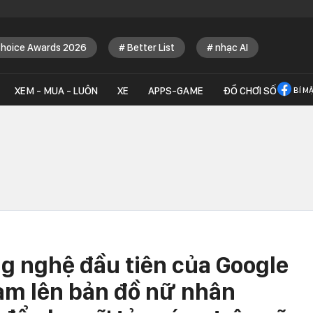
Choice Awards 2026
Better List
nhạc AI
XEM - MUA - LUÔN
XE
APPS-GAME
ĐỒ CHƠI SỐ
BÍ M
ừ hàng triệu
Thị trường RAM lại nhận thêm
Microsoft dùng co
Anthropic xé và
tin dữ, túi tiền người dùng
tranh cãi trên Wi
g nghệ đầu tiên của Google
ude AI thừa nhận
còn chịu đau dài dài
siết kích hoạt lậu
y dựng từ "đống
Nam lên bản đồ nữ nhân
ư viện"