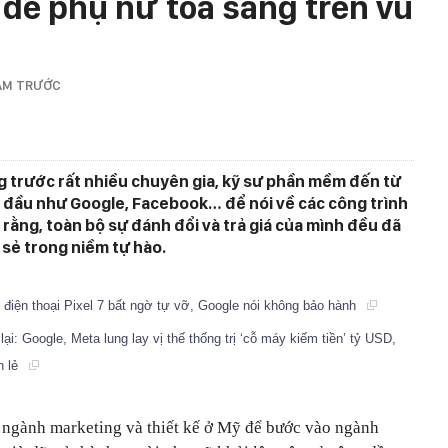
 để phụ nữ tỏa sáng trên vũ
ĂM TRƯỚC
g trước rất nhiều chuyên gia, kỹ sư phần mềm đến từ
 đầu như Google, Facebook… để nói về các công trình
t rằng, toàn bộ sự đánh đổi và trả giá của mình đều đã
 sẻ trong niềm tự hào.
 điện thoại Pixel 7 bất ngờ tự vỡ, Google nói không bảo hành
ại: Google, Meta lung lay vị thế thống trị ‘cỗ máy kiếm tiền’ tỷ USD,
n lẻ
n ngành marketing và thiết kế ở Mỹ để bước vào ngành