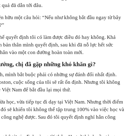
 quả đã dẫn tới đâu.
hiện hữu một câu hỏi: “Nếu như không bắt đầu ngay từ bây
?”
thể quyết định tôi có làm được điều đó hay không. Khả
 bản thân mình quyết định, sau khi đã nỗ lực hết sức
thân vào một con đường hoàn toàn mới.
ướng, chị đã gặp những khó khăn gì?
nh, mình bắt buộc phải có những sự đánh đổi nhất định.
oston, cuộc sống của tôi sẽ rất ổn định. Nhưng tôi không
 Việt Nam để bắt đầu lại mọi thứ.
ừa học, vừa tiếp tục đi dạy tại Việt Nam. Nhưng thời điểm
u đó sẽ khiến tôi không thể tập trung 100% vào việc học và
ề công nghệ được. Sau đó tôi quyết định nghỉ hẳn công