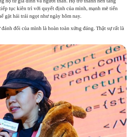
g hộ từ gia đình và người thân. Họ trở thành nền tảng
tiếp tục kiên trì với quyết định của mình, mạnh mẽ tiến
hể gặt hái trái ngọt như ngày hôm nay.
sự đánh đổi của mình là hoàn toàn xứng đáng. Thật sự rất là