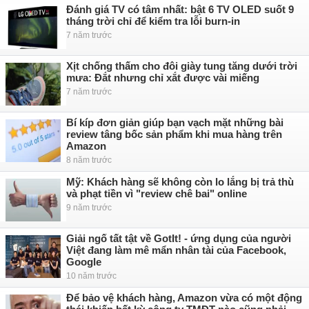
Đánh giá TV có tâm nhất: bật 6 TV OLED suốt 9
tháng trời chỉ để kiểm tra lỗi burn-in
7 năm trước
Xịt chống thấm cho đôi giày tung tăng dưới trời
mưa: Đắt nhưng chỉ xắt được vài miếng
7 năm trước
Bí kíp đơn giản giúp bạn vạch mặt những bài
review tâng bốc sản phẩm khi mua hàng trên
Amazon
8 năm trước
Mỹ: Khách hàng sẽ không còn lo lắng bị trả thù
và phạt tiền vì "review chê bai" online
9 năm trước
Giải ngố tất tật về GotIt! - ứng dụng của người
Việt đang làm mê mẩn nhân tài của Facebook,
Google
10 năm trước
Để bảo vệ khách hàng, Amazon vừa có một động