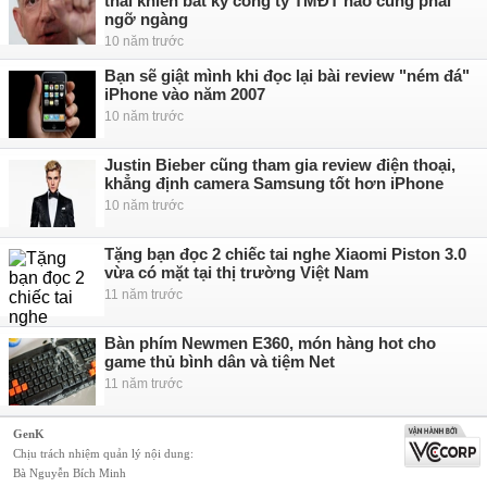
thái khiến bất kỳ công ty TMĐT nào cũng phải
ngỡ ngàng
10 năm trước
Bạn sẽ giật mình khi đọc lại bài review "ném đá"
iPhone vào năm 2007
10 năm trước
Justin Bieber cũng tham gia review điện thoại,
khẳng định camera Samsung tốt hơn iPhone
10 năm trước
Tặng bạn đọc 2 chiếc tai nghe Xiaomi Piston 3.0
vừa có mặt tại thị trường Việt Nam
11 năm trước
Bàn phím Newmen E360, món hàng hot cho
game thủ bình dân và tiệm Net
11 năm trước
GenK
Chịu trách nhiệm quản lý nội dung:
Bà Nguyễn Bích Minh