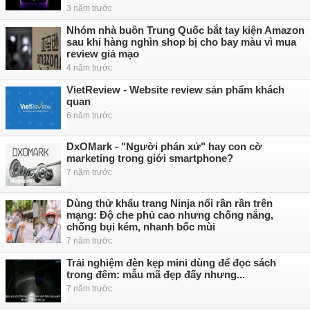
3 năm trước
Nhóm nhà buôn Trung Quốc bắt tay kiện Amazon
sau khi hàng nghìn shop bị cho bay màu vì mua
review giả mạo
4 năm trước
VietReview - Website review sản phẩm khách
quan
6 năm trước
DxOMark - "Người phán xử" hay con cờ
marketing trong giới smartphone?
7 năm trước
Dùng thử khẩu trang Ninja nổi rần rần trên
mạng: Độ che phủ cao nhưng chống nắng,
chống bụi kém, nhanh bốc mùi
7 năm trước
Trải nghiệm đèn kẹp mini dùng để đọc sách
trong đêm: mẫu mã đẹp đấy nhưng...
7 năm trước