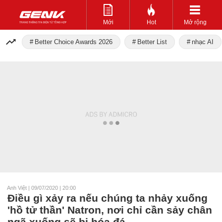
Mới
Hot
Mở rộng
Better Choice Awards 2026
Better List
nhạc AI
Anh Việt
|
09/07/2020 | 20:00
Điều gì xảy ra nếu chúng ta nhảy xuống
'hồ tử thần' Natron, nơi chỉ cần sảy chân
ngã xuống sẽ bị hóa đá