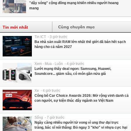
"dậy sóng" cộng đồng mạng khiến nhiều người hoang
mang
Cùng chuyên mục
Tin mới nhất
Tin ICT - 3 giờ trước
Ba nhà sản xuất RAM lớn nhất thế giới đã bán hết sạch
hàng cho cả năm 2027
Xem - Mua - Luôn - 4 giờ trước
Lướt mạng thấy deal ngon: Samsung, Huawei,
Soundcore... giảm sâu, có món gần nửa giá
Xe - 4 giờ trước
Công bố Car Choice Awards 2026: Mở rộng vinh danh cả
con người, sự kiện thúc đẩy ngành xe Việt Nam
Sống - 7 giờ trước
Ngày càng nhiều người tử vong vì ung thư đại trực
tràng, bác sĩ nói thẳng: Bỏ ngay 3 "kho" vi nhựa cực hại