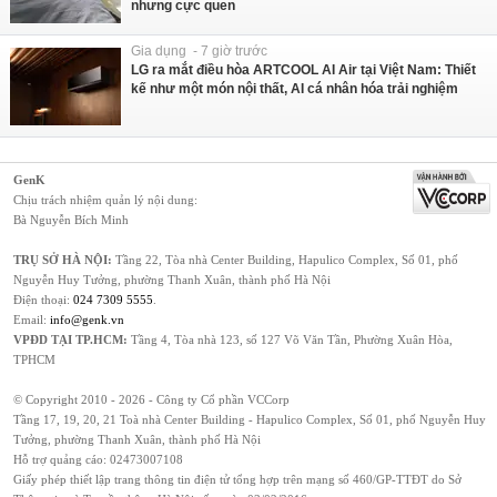
nhưng cực quen
Gia dụng - 7 giờ trước
LG ra mắt điều hòa ARTCOOL AI Air tại Việt Nam: Thiết
kế như một món nội thất, AI cá nhân hóa trải nghiệm
GenK
Chịu trách nhiệm quản lý nội dung:
Bà Nguyễn Bích Minh
TRỤ SỞ HÀ NỘI:
Tầng 22, Tòa nhà Center Building, Hapulico Complex, Số 01, phố
Nguyễn Huy Tưởng, phường Thanh Xuân, thành phố Hà Nội
Điện thoại:
024 7309 5555
.
Email:
info@genk.vn
VPĐD TẠI TP.HCM:
Tầng 4, Tòa nhà 123, số 127 Võ Văn Tần, Phường Xuân Hòa,
TPHCM
© Copyright 2010 - 2026 - Công ty Cổ phần VCCorp
Tầng 17, 19, 20, 21 Toà nhà Center Building - Hapulico Complex, Số 01, phố Nguyễn Huy
Tưởng, phường Thanh Xuân, thành phố Hà Nội
Hỗ trợ quảng cáo:
02473007108
Giấy phép thiết lập trang thông tin điện tử tổng hợp trên mạng số 460/GP-TTĐT do Sở