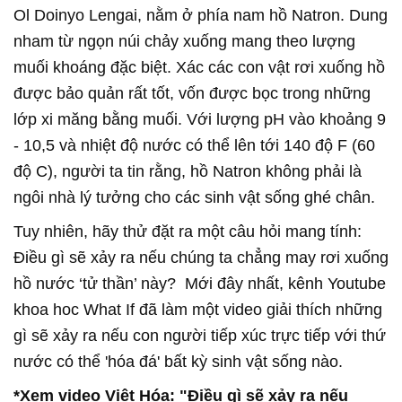
Ol Doinyo Lengai, nằm ở phía nam hồ Natron. Dung
nham từ ngọn núi chảy xuống mang theo lượng
muối khoáng đặc biệt. Xác các con vật rơi xuống hồ
được bảo quản rất tốt, vốn được bọc trong những
lớp xi măng bằng muối. Với lượng pH vào khoảng 9
- 10,5 và nhiệt độ nước có thể lên tới 140 độ F (60
độ C), người ta tin rằng, hồ Natron không phải là
ngôi nhà lý tưởng cho các sinh vật sống ghé chân.
Tuy nhiên, hãy thử đặt ra một câu hỏi mang tính:
Điều gì sẽ xảy ra nếu chúng ta chẳng may rơi xuống
hồ nước ‘tử thần’ này?
Mới đây nhất, kênh Youtube
khoa hoc What If đã làm một video giải thích những
gì sẽ xảy ra nếu con người tiếp xúc trực tiếp với thứ
nước có thể 'hóa đá' bất kỳ sinh vật sống nào.
*Xem video Việt Hóa: "Điều gì sẽ xảy ra nếu