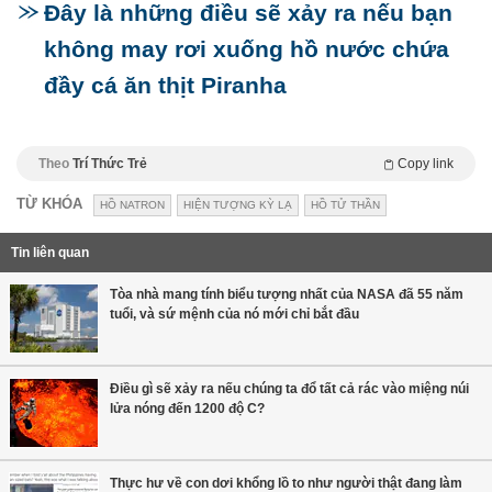
Đây là những điều sẽ xảy ra nếu bạn
không may rơi xuống hồ nước chứa
đầy cá ăn thịt Piranha
Theo
Trí Thức Trẻ
Copy link
TỪ KHÓA
HỒ NATRON
HIỆN TƯỢNG KỲ LẠ
HỒ TỬ THẦN
Tin liên quan
Tòa nhà mang tính biểu tượng nhất của NASA đã 55 năm
tuổi, và sứ mệnh của nó mới chỉ bắt đầu
Điều gì sẽ xảy ra nếu chúng ta đổ tất cả rác vào miệng núi
lửa nóng đến 1200 độ C?
Thực hư về con dơi khổng lồ to như người thật đang làm