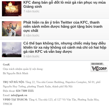
KFC đang bán gỗ đốt lò mùi gà rán phục vụ mùa
Giáng sinh
7 năm trước
Phát hiện ra ẩn ý trên Twitter của KFC, thanh
niên sành mồm được hãng gửi tặng bức tranh
cực chất
8 năm trước
Có thể bạn không tin, nhưng chiếc máy bay điều
khiển từ xa này không có cánh mà chỉ có hai hộp
gà rán KFC và vẫn bay được
9 năm trước
GenK
Chịu trách nhiệm quản lý nội dung:
Bà Nguyễn Bích Minh
TRỤ SỞ HÀ NỘI:
Tầng 22, Tòa nhà Center Building, Hapulico Complex, Số 01, phố
Nguyễn Huy Tưởng, phường Thanh Xuân, thành phố Hà Nội
Điện thoại:
024 7309 5555
.
Email:
info@genk.vn
VPĐD TẠI TP.HCM:
Tầng 4, Tòa nhà 123, số 127 Võ Văn Tần, Phường Xuân Hòa,
TPHCM