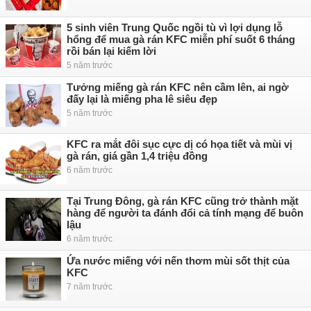
5 sinh viên Trung Quốc ngồi tù vì lợi dụng lỗ
hổng để mua gà rán KFC miễn phí suốt 6 tháng
rồi bán lại kiếm lời
5 năm trước
Tưởng miếng gà rán KFC nên cầm lên, ai ngờ
đấy lại là miếng pha lê siêu đẹp
5 năm trước
KFC ra mắt đôi sục cực dị có họa tiết và mùi vị
gà rán, giá gần 1,4 triệu đồng
6 năm trước
Tại Trung Đông, gà rán KFC cũng trở thành mặt
hàng để người ta đánh đổi cả tính mạng để buôn
lậu
6 năm trước
Ứa nước miếng với nến thơm mùi sốt thịt của
KFC
7 năm trước