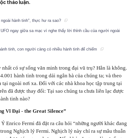
ộc thảo luận.
ừ ngoài hành tinh", thực hư ra sao?
UFO ngay giữa sa mạc vì nghe thấy lời thỉnh cầu của người ngoài
ành tinh, con người càng có nhiều hành tinh để chiếm
uy nhất có sự sống văn minh trong đại vũ trụ? Hẳn là không.
 4.001 hành tinh trong dải ngân hà của chúng ta; và theo
 tại ngoài nơi xa. Đối với các nhà khoa học tập trung tại
trên đã được thay đổi: Tại sao chúng ta chưa liên lạc được
hành tinh nào?
g Vĩ Đại - the Great Silence”
 Ý Enrico Fermi đã đặt ra câu hỏi “những người khác đang
 trong Nghịch lý Fermi. Nghịch lý này chỉ ra sự mâu thuẫn