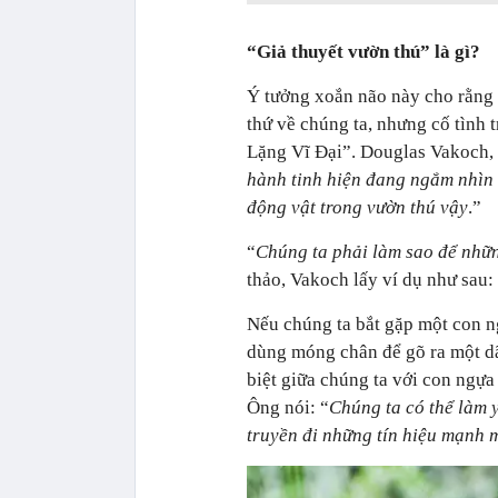
“Giả thuyết vườn thú” là gì?
Ý tưởng xoắn não này cho rằng 
thứ về chúng ta, nhưng cố tình 
Lặng Vĩ Đại”. Douglas Vakoch, c
hành tinh hiện đang ngắm nhìn 
động vật trong vườn thú vậy
.”
“
Chúng ta phải làm sao để nhữn
thảo, Vakoch lấy ví dụ như sau:
Nếu chúng ta bắt gặp một con n
dùng móng chân để gõ ra một dãy
biệt giữa chúng ta với con ngựa
Ông nói: “
Chúng ta có thể làm 
truyền đi những tín hiệu mạnh m