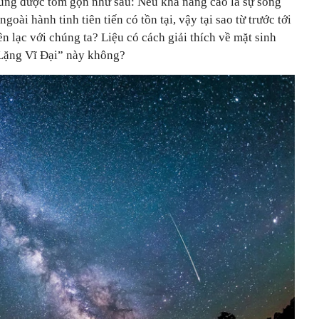
dung được tóm gọn như sau: Nếu khả năng cao là sự sống
oài hành tinh tiên tiến có tồn tại, vậy tại sao từ trước tới
ên lạc với chúng ta? Liệu có cách giải thích về mặt sinh
 Lặng Vĩ Đại” này không?