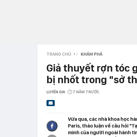
TRANG CHỦ
KHÁM PHÁ
›
Giả thuyết rợn tóc 
bị nhốt trong "sở t
LUYẾN GIA
7 NĂM TRƯỚC
Vừa qua, các nhà khoa học hàn
Paris, thảo luận về câu hỏi "T
minh của người ngoài hành tin