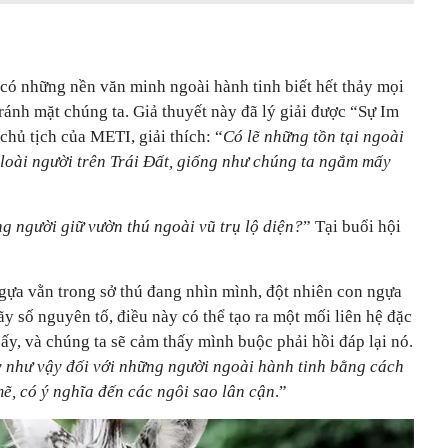
có những nền văn minh ngoài hành tinh biết hết thảy mọi
tránh mặt chúng ta. Giả thuyết này đã lý giải được “Sự Im
hủ tịch của METI, giải thích: “
Có lẽ những tồn tại ngoài
loài người trên Trái Đất, giống như chúng ta ngắm mấy
g người giữ vườn thú ngoài vũ trụ lộ diện?
” Tại buổi hội
gựa vằn trong sở thú đang nhìn mình, đột nhiên con ngựa
 số nguyên tố, điều này có thể tạo ra một mối liên hệ đặc
 ấy, và chúng ta sẽ cảm thấy mình buộc phải hồi đáp lại nó.
y như vậy đối với những người ngoài hành tinh bằng cách
ẽ, có ý nghĩa đến các ngôi sao lân cận
.”