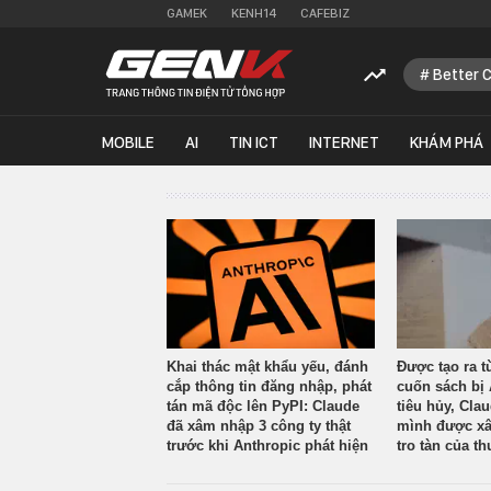
GAMEK
KENH14
CAFEBIZ
Better 
MOBILE
AI
TIN ICT
INTERNET
KHÁM PHÁ
Khai thác mật khẩu yếu, đánh
Được tạo ra t
cắp thông tin đăng nhập, phát
cuốn sách bị 
tán mã độc lên PyPI: Claude
tiêu hủy, Cla
đã xâm nhập 3 công ty thật
mình được xâ
trước khi Anthropic phát hiện
tro tàn của th