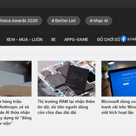
Choice Awards 2026
Better List
nhạc AI
XEM - MUA - LUÔN
XE
APPS-GAME
ĐỒ CHƠI SỐ
BÍ M
ừ hàng triệu
Thị trường RAM lại nhận thêm
Microsoft dùng co
Anthropic xé và
tin dữ, túi tiền người dùng
tranh cãi trên Wi
ude AI thừa nhận
còn chịu đau dài dài
siết kích hoạt lậu
y dựng từ "đống
ư viện"