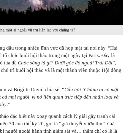
ng một ai ngoài vũ trụ liên lạc với chúng ta?
g đầu trong nhiều lĩnh vực đã họp mặt tại nơi này. “Hai
 tổ chức buổi hội thảo trong một ngày tại Paris. Đây là
có tựa đề
Cuộc sống là gì? Dưới góc độ ngoài Trái Đất
”,
chủ trì buổi hội thảo và là một thành viên thuộc Hội đồng
um và Brigitte David chia sẻ: “
Câu hỏi ‘Chúng ta có một
cả mọi người, vì nó liên quan trực tiếp đến nhân loại và
 này
.”
thảo đặc biệt này xoay quanh cách lý giải gây tranh cãi
iên 70 của thế kỷ 20, gọi là “giả thuyết vườn thú”. Giả
 bị người ngoài hành tinh giám sát và… thậm chí có lẽ là