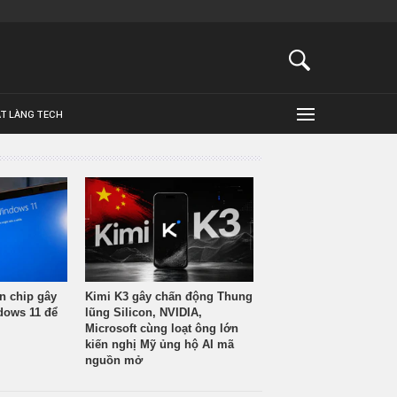
ẬT LÀNG TECH
n chip gây
Kimi K3 gây chấn động Thung
ndows 11 để
lũng Silicon, NVIDIA,
Microsoft cùng loạt ông lớn
kiến nghị Mỹ ủng hộ AI mã
nguồn mở