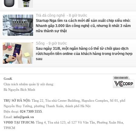
Trà đá công nghệ - 8 giờ trước
Startup Nga tìm ra cách mới để sản xuất chip siêu nhỏ:
Nhanh gấp 3.000 lần công nghệ cũ, nhưng ít nhất 3 năm
nữa thành sự thật
Sống - 9 giờ trước
Sau ngày 31/8, một ngân hàng có thể từ chối giao dịch
rút/chuyển tiền online của khách hàng trong trường hợp
sau
GenK
Chịu trách nhiệm quản lý nội dung:
Bà Nguyễn Bích Minh
TRỤ SỞ HÀ NỘI:
Tầng 22, Tòa nhà Center Building, Hapulico Complex, Số 01, phố
Nguyễn Huy Tưởng, phường Thanh Xuân, thành phố Hà Nội
Điện thoại:
024 7309 5555
.
Email:
info@genk.vn
VPĐD TẠI TP.HCM:
Tầng 4, Tòa nhà 123, số 127 Võ Văn Tần, Phường Xuân Hòa,
TPHCM