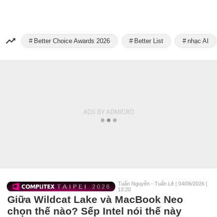
Better Choice Awards 2026
Better List
nhạc AI
Tuấn Nguyễn - Tuấn Lê
|
04/06/2026 |
13:20
Giữa Wildcat Lake và MacBook Neo
chọn thế nào? Sếp Intel nói thế này