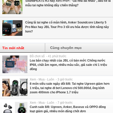
SoundPEATS H3 hay Air5 Pro+: "Gà nhà đá nhau", đâu sẽ là
mẫu tai nghe không dây chiến thắng?
Cùng là tai nghe có màn hình, Anker Soundcore Liberty 5
Pro Max hay JBL Tour Pro 3 tối ưu hóa được tính năng này
hơn?
Cùng chuyên mục
Tin mới nhất
Đồ chơi số - 41 phút trước
Loa bán chạy nhất của JBL có bản mới: Chống nước
IP68, chất âm ngon, nhiều màu sắc, giá sale chỉ 1 triệu
đồng
Xem - Mua - Luôn - 3 giờ trước
8 món siêu sale ngày đôi 8/8: Tai nghe Ugreen giảm hơn
1 triệu, tai nghe đi bơi Lenovo chỉ 500.000đ, ống kính
zoom 400mm cho iPhone 1.7 triệu
Xem - Mua - Luôn - 7 giờ trước
Canh sale 8/8: Ugreen, Anker, Baseus và OPPO đồng
loạt giảm giá, nhiều món đáng chốt đơn