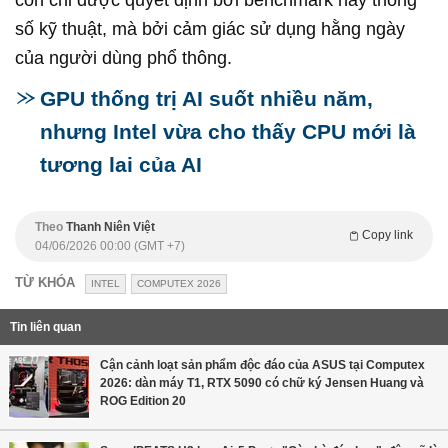
còn chỉ được quyết định bởi benchmark hay thông
số kỹ thuật, mà bởi cảm giác sử dụng hằng ngày
của người dùng phổ thông.
GPU thống trị AI suốt nhiều năm,
nhưng Intel vừa cho thấy CPU mới là
tương lai của AI
Theo
Thanh Niên Việt
Copy link
04/06/2026 00:00 (GMT +7)
TỪ KHÓA
INTEL
COMPUTEX 2026
Tin liên quan
Cận cảnh loạt sản phẩm độc đáo của ASUS tại Computex
2026: dàn máy T1, RTX 5090 có chữ ký Jensen Huang và
ROG Edition 20