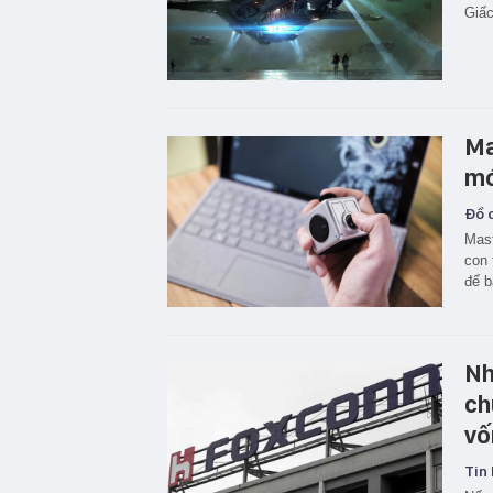
Giấc
Ma
mó
Đồ c
Mast
con 
để b
Nh
ch
vố
Tin 