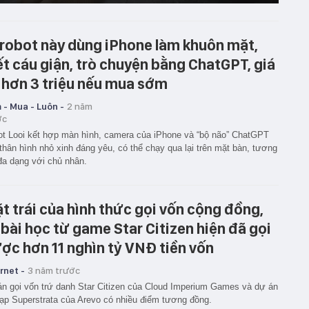
 robot này dùng iPhone làm khuôn mặt,
ết cáu giận, trò chuyện bằng ChatGPT, giá
 hơn 3 triệu nếu mua sớm
 - Mua - Luôn -
2 năm
ớc
t Looi kết hợp màn hình, camera của iPhone và “bộ não” ChatGPT
thân hình nhỏ xinh đáng yêu, có thể chạy qua lại trên mặt bàn, tương
đa dạng với chủ nhân.
t trái của hình thức gọi vốn cộng đồng,
 bài học từ game Star Citizen hiện đã gọi
ợc hơn 11 nghìn tỷ VNĐ tiền vốn
rnet -
3 năm trước
n gọi vốn trứ danh Star Citizen của Cloud Imperium Games và dự án
ạp Superstrata của Arevo có nhiều điểm tương đồng.