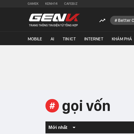
GAMEK
KENH14
CAFEBIZ
Better 
MOBILE
AI
TIN ICT
INTERNET
KHÁM PHÁ
gọi vốn
#
Mới nhất