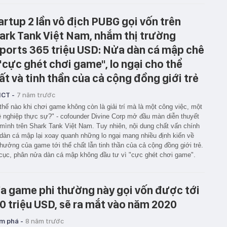
artup 2 lần vô địch PUBG gọi vốn trên
ark Tank Việt Nam, nhắm thị trường
ports 365 triệu USD: Nửa dàn cá mập chê
 "cực ghét chơi game", lo ngại cho thể
ất và tinh thần của cả cộng đồng giới trẻ
ICT -
7 năm trước
thế nào khi chơi game không còn là giải trí mà là một công việc, một
 nghiệp thực sự?" - cofounder Divine Corp mở đầu màn diễn thuyết
mình trên Shark Tank Việt Nam. Tuy nhiên, nội dung chất vấn chính
dàn cá mập lại xoay quanh những lo ngại mang nhiều định kiến về
hưởng của game tới thể chất lẫn tinh thần của cả cộng đồng giới trẻ.
cục, phân nửa dàn cá mập không đầu tư vì "cực ghét chơi game".
a game phi thường này gọi vốn được tới
0 triệu USD, sẽ ra mắt vào năm 2020
m phá -
8 năm trước