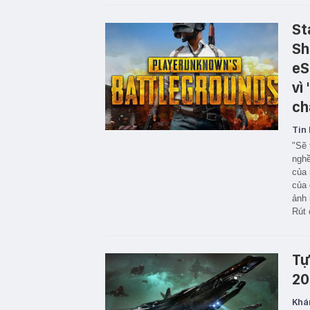
St
Sh
eS
vì
ch
Tin 
"Sẽ 
nghề
của 
của 
ảnh 
Rút 
Tự
20
Khá