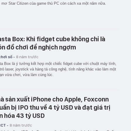
 mơ Star Citizen của game thủ PC còn cách xa một năm nữa.
sta Box: Khi fidget cube không chỉ là
n đồ chơi để nghịch ngợm
hơi số -
8 năm trước
a Box là ý tưởng kết hợp một chiếc fidget cube với chuột máy tính,
trỏ laser, joystick và hàng tá công nghệ, tính năng khác vào làm một
ạn vừa chơi, vừa làm cùng lúc.
à sản xuất iPhone cho Apple, Foxconn
uẩn bị IPO thu về 4 tỷ USD và đạt giá trị
n hóa 43 tỷ USD
ICT -
8 năm trước