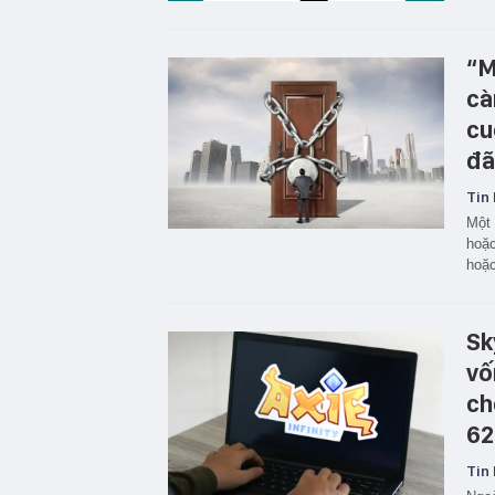
“M
cà
cu
đã
Tin 
Một 
hoặc
hoặc
Sk
vố
ch
62
Tin 