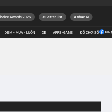
Choice Awards 2026
Better List
nhạc AI
XEM - MUA - LUÔN
XE
APPS-GAME
ĐỒ CHƠI SỐ
BÍ M