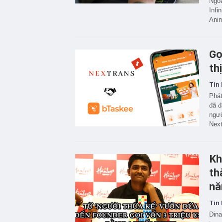
Ngoà
Infi
Anim
Gọ
th
Tin 
Phát
đã đ
ngườ
Next
Kh
th
n
Tin 
Dina