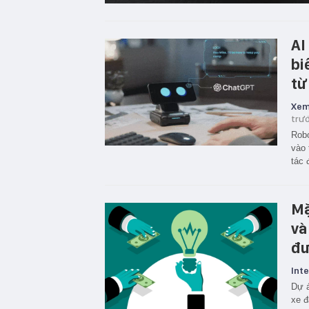
AI
bi
từ
Xem
trư
Robo
vào 
tác 
Mặ
và
đư
Inte
Dự á
xe đ