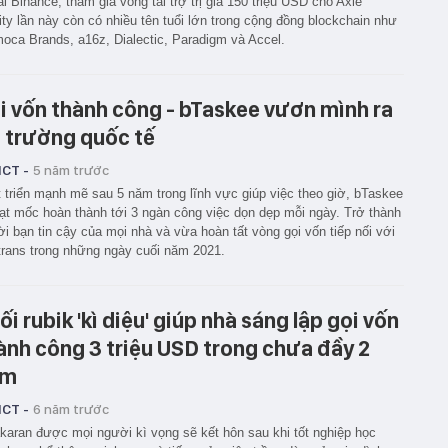
i Binance, tham gia vòng tài trợ trị giá 150 triệu USD cho Axie
nity lần này còn có nhiều tên tuổi lớn trong cộng đồng blockchain như
oca Brands, a16z, Dialectic, Paradigm và Accel.
i vốn thành công - bTaskee vươn mình ra
ị trường quốc tế
ICT -
5 năm trước
 triển mạnh mẽ sau 5 năm trong lĩnh vực giúp việc theo giờ, bTaskee
ạt mốc hoàn thành tới 3 ngàn công việc dọn dẹp mỗi ngày. Trở thành
i bạn tin cậy của mọi nhà và vừa hoàn tất vòng gọi vốn tiếp nối với
rans trong những ngày cuối năm 2021.
ối rubik 'kì diệu' giúp nhà sáng lập gọi vốn
ành công 3 triệu USD trong chưa đầy 2
ăm
ICT -
6 năm trước
karan được mọi người kì vọng sẽ kết hôn sau khi tốt nghiệp học