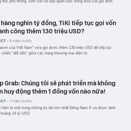
g học phổ thông, sinh con và tiếp quản việc trồng dừa của gia đình.
 hàng nghìn tỷ đồng, TiKi tiếp tục gọi vốn
ành công thêm 130 triệu USD?
ICT -
6 năm trước
zon của Việt Nam" vừa gọi được thêm 130 triệu USD để tiếp tục
 chiến "đốt tiền" giữa các trang thương mại điện tử.
p Grab: Chúng tôi sẽ phát triển mà không
n huy động thêm 1 đồng vốn nào nữa!
ICT -
7 năm trước
 hiện là một trong những kỳ lân lớn nhất Đông Nam Á và được định
khoảng 14 tỷ USD.