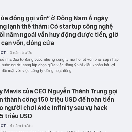
ùa đông gọi vốn” ở Đông Nam Á ngày
ng lạnh thê thảm: Có startup công nghệ
ối năm ngoái vẫn huy động được tiền, giờ
 cạn vốn, đóng cửa
ICT -
3 năm trước
số nhà đầu tư đang buộc những công ty mà họ rót vốn phải sáp nhập
 buộc người sáng lập chọn giữa việc đồng ý với điều khoản bất lợi
 đối mặt với việc công ty dừng hoạt động.
y Mavis của CEO Nguyễn Thành Trung gọi
n thành công 150 triệu USD để hoàn tiền
o người chơi Axie Infinity sau vụ hack
5 triệu USD
ICT -
4 năm trước