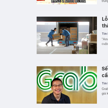
trun
Lỗ
th
Tin 
"Ama
cuộc
Sế
cầ
Tin 
Grab
giá 