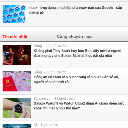
Inbox - ứng dụng email đột phá ngày nào của Google - sắp
bị khai tử
Cùng chuyên mục
Tin mới nhất
Sống - 13 phút trước
Không phải Tony Stark hay bác Ben, đây mới là người
đàn ông dạy cho Spider-Man bài học đắt giá nhất
Sống - 41 phút trước
Công an có cảnh báo quan trọng liên quan đến sổ đỏ,
người dân nên biết rõ
Đồ chơi số - 43 phút trước
Galaxy Watch9 và Watch Ultra2 dùng AI chấm điểm sức
khỏe tim mạch như thế nào?
AI - 1 giờ trước