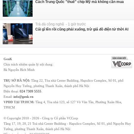
Cách Trung Quốc "thuê" chip Mỹ mà không cần mua
Trà đá công nghệ - 1 giờ trước
Cái gì lên rồi cũng phải xuống, trừ giá đồ điện tử thời AI
GenK
Chịu trách nhiệm quản lý nội dung:
Bà Nguyễn Bích Minh
TRỤ SỞ HÀ NỘI:
Tầng 22, Tòa nhà Center Building, Hapulico Complex, Số 01, phố
Nguyễn Huy Tưởng, phường Thanh Xuân, thành phố Hà Nội
Điện thoại:
024 7309 5555
.
Email:
info@genk.vn
VPĐD TẠI TP.HCM:
Tầng 4, Tòa nhà 123, số 127 Võ Văn Tần, Phường Xuân Hòa,
TPHCM
© Copyright 2010 - 2026 - Công ty Cổ phần VCCorp
Tầng 17, 19, 20, 21 Toà nhà Center Building - Hapulico Complex, Số 01, phố Nguyễn Huy
Tưởng, phường Thanh Xuân, thành phố Hà Nội