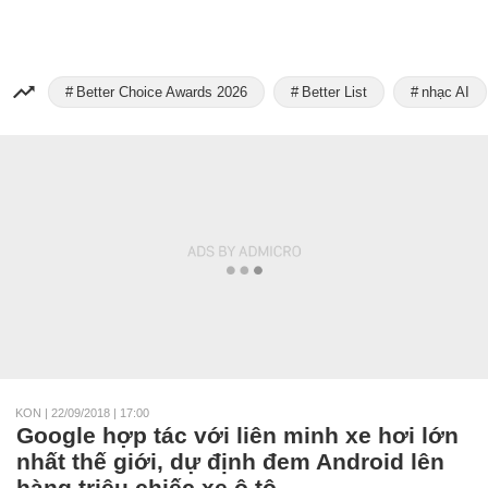
Better Choice Awards 2026
Better List
nhạc AI
KON
|
22/09/2018 | 17:00
Google hợp tác với liên minh xe hơi lớn
nhất thế giới, dự định đem Android lên
hàng triệu chiếc xe ô tô