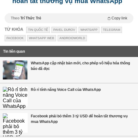
hoàn tất thương vụ mua WhatsApp
Theo
Trí Thức Trẻ
Copy link
TỪ KHÓA
TIN QUỐC TẾ
PAVEL DUROV
WHATSAPP
TELEGRAM
FACEBOOK
WHATSAPP WEB
ANDROIDWORLD
Tin liên quan
WhatsApp cập nhật bản mới, cho phép vô hiệu hóa thông
báo đã đọc
Rò rỉ tính năng Voice Call của WhatsApp
Facebook phải bỏ thêm 3 tỷ USD để hoàn tất thương vụ
mua WhatsApp