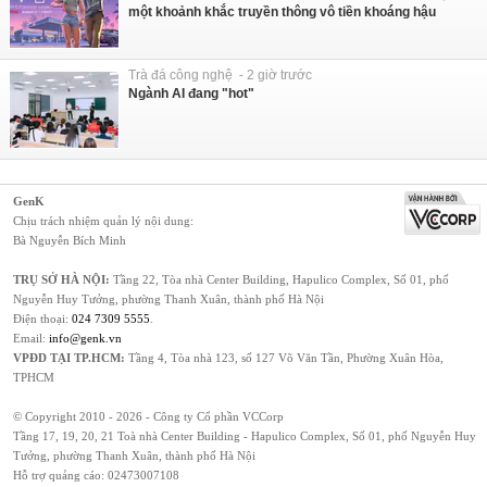
một khoảnh khắc truyền thông vô tiền khoáng hậu
Trà đá công nghệ - 2 giờ trước
Ngành AI đang "hot"
GenK
Chịu trách nhiệm quản lý nội dung:
Bà Nguyễn Bích Minh
TRỤ SỞ HÀ NỘI:
Tầng 22, Tòa nhà Center Building, Hapulico Complex, Số 01, phố
Nguyễn Huy Tưởng, phường Thanh Xuân, thành phố Hà Nội
Điện thoại:
024 7309 5555
.
Email:
info@genk.vn
VPĐD TẠI TP.HCM:
Tầng 4, Tòa nhà 123, số 127 Võ Văn Tần, Phường Xuân Hòa,
TPHCM
© Copyright 2010 - 2026 - Công ty Cổ phần VCCorp
Tầng 17, 19, 20, 21 Toà nhà Center Building - Hapulico Complex, Số 01, phố Nguyễn Huy
Tưởng, phường Thanh Xuân, thành phố Hà Nội
Hỗ trợ quảng cáo:
02473007108