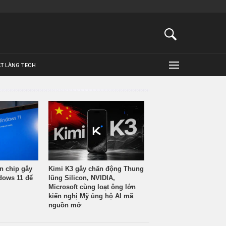
ẬT LÀNG TECH
n chip gây
Kimi K3 gây chấn động Thung
ndows 11 để
lũng Silicon, NVIDIA,
Microsoft cùng loạt ông lớn
kiến nghị Mỹ ủng hộ AI mã
nguồn mở