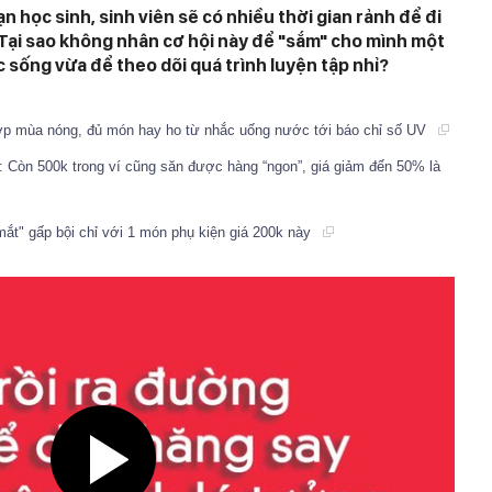
n học sinh, sinh viên sẽ có nhiều thời gian rảnh để đi
 Tại sao không nhân cơ hội này để "sắm" cho mình một
sống vừa để theo dõi quá trình luyện tập nhỉ?
p mùa nóng, đủ món hay ho từ nhắc uống nước tới báo chỉ số UV
t: Còn 500k trong ví cũng săn được hàng “ngon”, giá giảm đến 50% là
mắt" gấp bội chỉ với 1 món phụ kiện giá 200k này