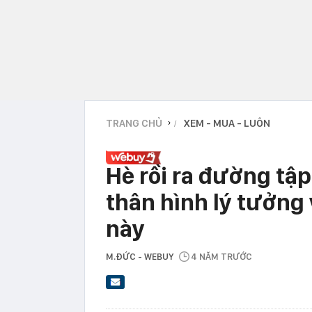
TRANG CHỦ
XEM - MUA - LUÔN
›
Hè rồi ra đường tập
thân hình lý tưởng
này
M.ĐỨC - WEBUY
4 NĂM TRƯỚC