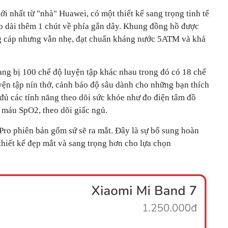
 nhất từ "nhà" Huawei, có một thiết kế sang trọng tinh tế
 dài thêm 1 chút về phía gắn dây. Khung đồng hồ được
ng cáp nhưng vẫn nhẹ, đạt chuẩn kháng nước 5ATM và khả
ang bị 100 chế độ luyện tập khác nhau trong đó có 18 chế
yện tập nín thở, cảnh báo độ sâu dành cho những bạn thích
 đủ các tính năng theo dõi sức khỏe như đo điện tâm đồ
 máu SpO2, theo dõi giấc ngủ.
o phiên bản gốm sứ sẽ ra mắt. Đây là sự bổ sung hoàn
thiết kế đẹp mắt và sang trọng hơn cho lựa chọn