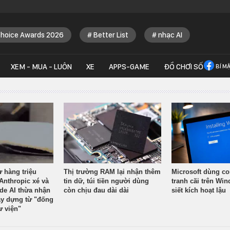
Choice Awards 2026
Better List
nhạc AI
XEM - MUA - LUÔN
XE
APPS-GAME
ĐỒ CHƠI SỐ
BÍ M
ừ hàng triệu
Thị trường RAM lại nhận thêm
Microsoft dùng co
Anthropic xé và
tin dữ, túi tiền người dùng
tranh cãi trên Wi
ude AI thừa nhận
còn chịu đau dài dài
siết kích hoạt lậu
y dựng từ "đống
ư viện"