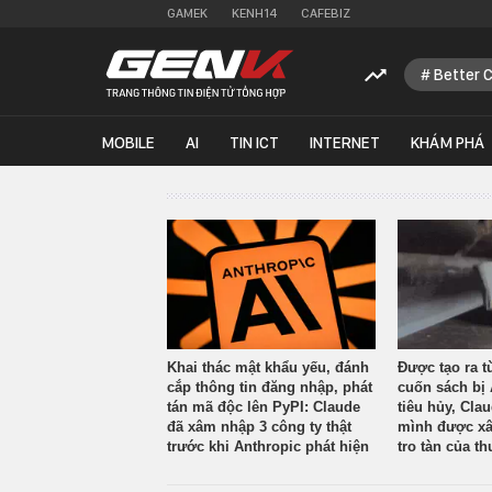
GAMEK
KENH14
CAFEBIZ
Better 
MOBILE
AI
TIN ICT
INTERNET
KHÁM PHÁ
Khai thác mật khẩu yếu, đánh
Được tạo ra t
cắp thông tin đăng nhập, phát
cuốn sách bị 
tán mã độc lên PyPI: Claude
tiêu hủy, Cla
đã xâm nhập 3 công ty thật
mình được xâ
trước khi Anthropic phát hiện
tro tàn của th