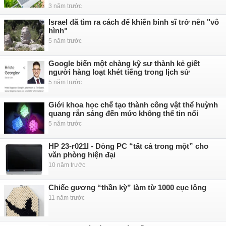
3 năm trước
Israel đã tìm ra cách để khiến binh sĩ trở nên "vô
hình"
5 năm trước
Google biến một chàng kỹ sư thành kẻ giết
người hàng loạt khét tiếng trong lịch sử
5 năm trước
Giới khoa học chế tạo thành công vật thể huỳnh
quang rắn sáng đến mức không thể tin nổi
5 năm trước
HP 23-r021l - Dòng PC “tất cả trong một” cho
văn phòng hiện đại
10 năm trước
Chiếc gương “thần kỳ” làm từ 1000 cục lông
11 năm trước