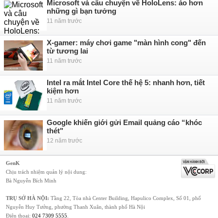
Microsoft và câu chuyện về HoloLens: ảo hơn
những gì bạn tưởng
11 năm trước
X-gamer: máy chơi game "màn hình cong" đến
từ tương lai
11 năm trước
Intel ra mắt Intel Core thế hệ 5: nhanh hơn, tiết
kiệm hơn
11 năm trước
Google khiến giới gửi Email quảng cáo “khóc
thét"
12 năm trước
GenK
Chịu trách nhiệm quản lý nội dung:
Bà Nguyễn Bích Minh
TRỤ SỞ HÀ NỘI:
Tầng 22, Tòa nhà Center Building, Hapulico Complex, Số 01, phố
Nguyễn Huy Tưởng, phường Thanh Xuân, thành phố Hà Nội
Điện thoại:
024 7309 5555
.