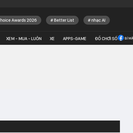
Choice Awards 2026
Better List
nhạc AI
XEM - MUA - LUÔN
XE
APPS-GAME
ĐỒ CHƠI SỐ
BÍ M