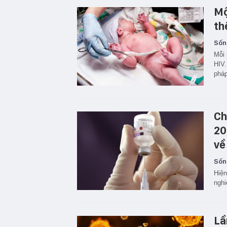
Mộ
th
Sốn
Mỗi 
HIV.
pháp
Ch
20
về
Sốn
Hiện
nghi
Lầ