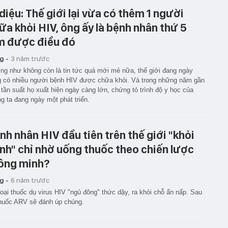
 diệu: Thế giới lại vừa có thêm 1 người
ữa khỏi HIV, ông ấy là bệnh nhân thứ 5
m được điều đó
g -
3 năm trước
g như không còn là tin tức quá mới mẻ nữa, thế giới đang ngày
 có nhiều người bệnh HIV được chữa khỏi. Và trong những năm gần
 tần suất họ xuất hiện ngày càng lớn, chứng tỏ trình độ y học của
g ta đang ngày một phát triển.
nh nhân HIV đầu tiên trên thế giới "khỏi
nh" chỉ nhờ uống thuốc theo chiến lược
ông minh?
g -
6 năm trước
loại thuốc dụ virus HIV "ngủ đông" thức dậy, ra khỏi chỗ ẩn nấp. Sau
huốc ARV sẽ đánh úp chúng.