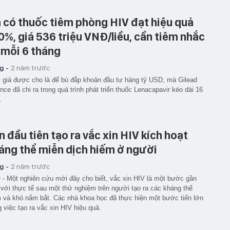
 có thuốc tiêm phòng HIV đạt hiệu quả
0%, giá 536 triệu VNĐ/liều, cần tiêm nhắc
i mỗi 6 tháng
g -
2 năm trước
giá được cho là để bù đắp khoản đầu tư hàng tỷ USD, mà Gilead
nce đã chi ra trong quá trình phát triển thuốc Lenacapavir kéo dài 16
.
n đầu tiên tạo ra vắc xin HIV kích hoạt
áng thể miễn dịch hiếm ở người
g -
2 năm trước
- Một nghiên cứu mới đây cho biết, vắc xin HIV là một bước gần
với thực tế sau một thử nghiệm trên người tạo ra các kháng thể
 và khó nắm bắt. Các nhà khoa học đã thực hiện một bước tiến lớn
g việc tạo ra vắc xin HIV hiệu quả.