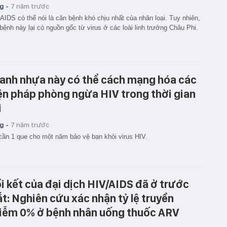
g -
7 năm trước
AIDS có thể nói là căn bệnh khó chịu nhất của nhân loại. Tuy nhiên,
bệnh này lại có nguồn gốc từ virus ở các loài linh trưởng Châu Phi.
anh nhựa này có thể cách mạng hóa các
ện pháp phòng ngừa HIV trong thời gian
i
g -
7 năm trước
cần 1 que cho một năm bảo vệ bạn khỏi virus HIV.
i kết của đại dịch HIV/AIDS đã ở trước
t: Nghiên cứu xác nhận tỷ lệ truyền
iễm 0% ở bệnh nhân uống thuốc ARV