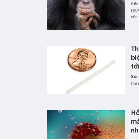
Sốn
HIV/
căn 
Th
bi
tớ
Sốn
Chỉ 
Hồ
mắ
nh