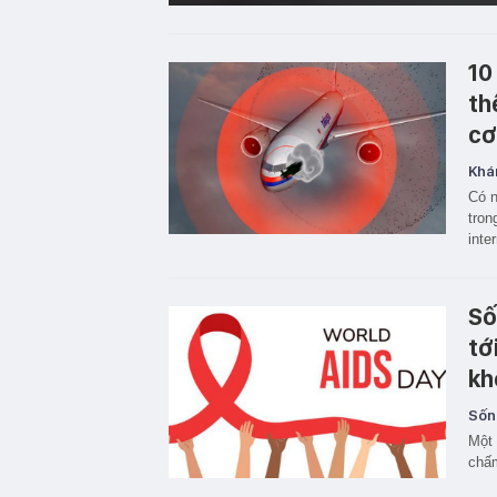
10
th
cơ
Khá
Có n
tron
inte
Số
tớ
kh
Sốn
Một 
chấm