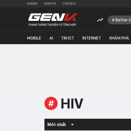
GAMEK
KENH14
CAFEBIZ
Better 
MOBILE
AI
TIN ICT
INTERNET
KHÁM PHÁ
HIV
#
Mới nhất