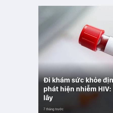
Đi khám sức khỏe địn
phát hiện nhiễm HIV:
lây
7 tháng trước