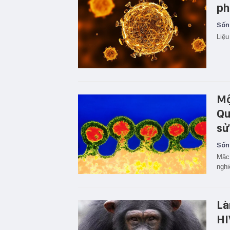
ph
Sốn
Liệu
Mộ
Qu
sử
Sốn
Mặc 
nghi
Là
HI