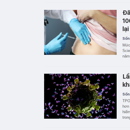
Đã
10
lạ
Sốn
Mức 
Scie
năm
Lầ
kh
Sốn
TPO 
hơn 
hiếm
tron