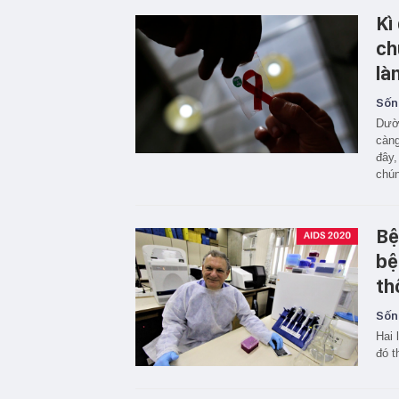
Kì
ch
là
Sốn
Dườn
càng
đây,
chún
Bệ
bệ
th
Sốn
Hai 
đó t