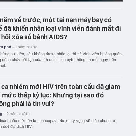
 năm về trước, một tai nạn máy bay có
ể đã khiến nhân loại vĩnh viễn đánh mất đi
 hội xóa sổ bệnh AIDS?
m phá -
1 năm trước
hững sự kiện, nếu không được nhắc lại thì sẽ vĩnh viễn bị lãng quên,
g dòng chảy bất tận của 2,5 quintillion byte thông tin mỗi ngày trên
rnet.
 ca nhiễm mới HIV trên toàn cầu đã giảm
i mức thấp kỷ lục: Nhưng tại sao đó
ông phải là tin vui?
g -
2 năm trước
loại thuốc mới tên là Lenacapavir được kỳ vọng sẽ giúp chúng ta
 dứt đại dịch HIV.