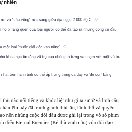
tự nhiên
rơi và "cầu vồng" rực sáng giữa địa ngục 2.000 độ C
họ bị lãng quên của loài người có thể đã tạo ra những công cụ đầu
 một loại 'thuốc giải độc vạn năng'
 nhà khoa học tin rằng vũ trụ của chúng ta từng va chạm với một vũ trụ
nhất trên hành tinh có thể ấp trứng trong dạ dày và 'đẻ con' bằng
i thù nào nổi tiếng và khốc liệt như giữa sư tử và linh cẩu
châu Phi này đã tranh giành thức ăn, lãnh thổ và quyền
tạo nên những cuộc đối đầu được ghi lại trong vô số phim
kinh điển Eternal Enemies (Kẻ thù vĩnh cửu) của đôi đạo