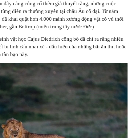
n đây càng củng cố thêm giả thuyết rằng, những cuộc
u từng diễn ra thường xuyên tại châu Âu cổ đại. Từ năm
 đã khai quật hơn 4.000 mảnh xương động vật có vú thời
her, gần Bottrop (miền trung tây nước Đức).
sinh vật học Cajus Diedrich công bố đã chỉ ra rằng nhiều
 bị linh cẩu nhai xé - dấu hiệu của những bãi ăn thịt hoặc
n tàn bạo này.