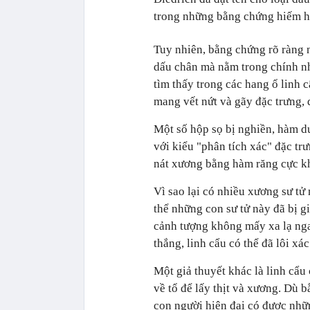
trong những bằng chứng hiếm hoi
Tuy nhiên, bằng chứng rõ ràng 
dấu chân mà nằm trong chính n
tìm thấy trong các hang ổ linh 
mang vết nứt và gãy đặc trưng, 
Một số hộp sọ bị nghiền, hàm dư
với kiểu "phân tích xác" đặc tr
nát xương bằng hàm răng cực k
Vì sao lại có nhiều xương sư tử
thể những con sư tử này đã bị gi
cảnh tượng không mấy xa lạ nga
thắng, linh cẩu có thể đã lôi x
Một giả thuyết khác là linh cẩu 
về tổ để lấy thịt và xương. Dù 
con người hiện đại có được nhữn