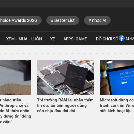
Choice Awards 2026
Better List
nhạc AI
XEM - MUA - LUÔN
XE
APPS-GAME
ĐỒ CHƠI SỐ
BÍ M
ừ hàng triệu
Thị trường RAM lại nhận thêm
Microsoft dùng co
Anthropic xé và
tin dữ, túi tiền người dùng
tranh cãi trên Wi
ude AI thừa nhận
còn chịu đau dài dài
siết kích hoạt lậu
y dựng từ "đống
ư viện"