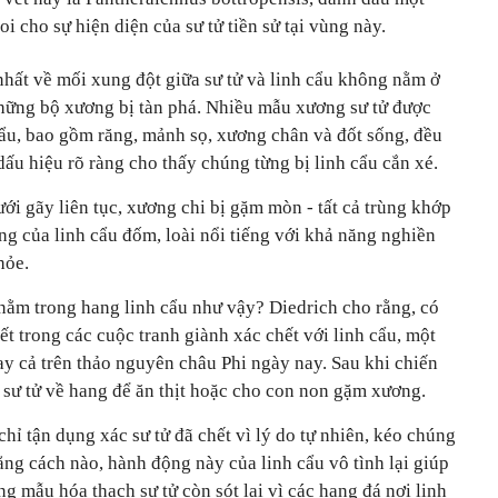
 cho sự hiện diện của sư tử tiền sử tại vùng này.
nhất về mối xung đột giữa sư tử và linh cẩu không nằm ở
hững bộ xương bị tàn phá. Nhiều mẫu xương sư tử được
cẩu, bao gồm răng, mảnh sọ, xương chân và đốt sống, đều
dấu hiệu rõ ràng cho thấy chúng từng bị linh cẩu cắn xé.
ới gãy liên tục, xương chi bị gặm mòn - tất cả trùng khớp
ưng của linh cẩu đốm, loài nổi tiếng với khả năng nghiền
hỏe.
 nằm trong hang linh cẩu như vậy? Diedrich cho rằng, có
ết trong các cuộc tranh giành xác chết với linh cẩu, một
y cả trên thảo nguyên châu Phi ngày nay. Sau khi chiến
ác sư tử về hang để ăn thịt hoặc cho con non gặm xương.
chỉ tận dụng xác sư tử đã chết vì lý do tự nhiên, kéo chúng
bằng cách nào, hành động này của linh cẩu vô tình lại giúp
g mẫu hóa thạch sư tử còn sót lại vì các hang đá nơi linh