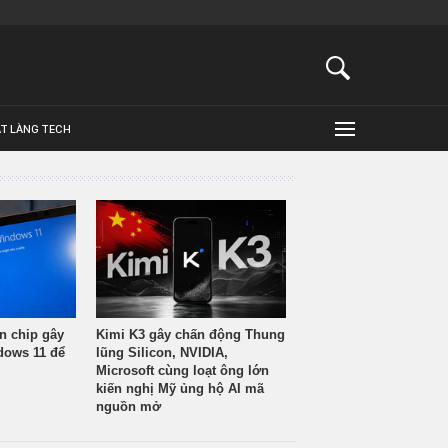
ẬT LÀNG TECH
n chip gây
Kimi K3 gây chấn động Thung
ndows 11 để
lũng Silicon, NVIDIA,
Microsoft cùng loạt ông lớn
kiến nghị Mỹ ủng hộ AI mã
nguồn mở