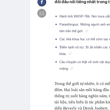
đối đầu nổi tiếng nhất trong 
Hành tinh WASP-76b: Nơi mưa sắt 
Paranthropus: Những người anh em 
tiên trên thế giới
Các nhà khoa học có thể sớm tạo ra
'Điểm lạnh vũ trụ': Bí ẩn khiến các
khác
Câu chuyện có thật về sinh vật duy 
miệng
Trong thế giới tự nhiên, ít có mố
đốm. Hai loài săn mồi hàng đầu 
thống trị suốt hàng nghìn năm, 
tài liệu, tiêu biểu là tác phẩm 
diễn Beverly và Derek Joubert.