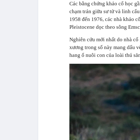
Các bằng chứng khảo cổ học gầ
chạm trán giữa sư tử và linh cẩ
1958 đến 1976, các nhà khảo cổ
Pleistocene dọc theo sông Emsc
Nghiên cứu mới nhất do nhà cổ 
xương trong số này mang dấu vết
hang ổ nuôi con của loài thú să