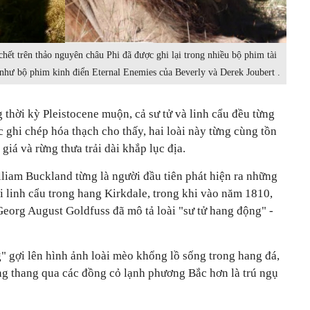
ết trên thảo nguyên châu Phi đã được ghi lại trong nhiều bộ phim tài
 như bộ phim kinh điển Eternal Enemies của Beverly và Derek Joubert .
thời kỳ Pleistocene muộn, cả sư tử và linh cẩu đều từng
c ghi chép hóa thạch cho thấy, hai loài này từng cùng tồn
giá và rừng thưa trải dài khắp lục địa.
liam Buckland từng là người đầu tiên phát hiện ra những
ởi linh cẩu trong hang Kirkdale, trong khi vào năm 1810,
Georg August Goldfuss đã mô tả loài "sư tử hang động" -
" gợi lên hình ảnh loài mèo khổng lồ sống trong hang đá,
ng thang qua các đồng cỏ lạnh phương Bắc hơn là trú ngụ