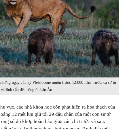
 những ngày của kỷ Pleistocene muộn trước 12.000 năm trước, cả sư tử
và linh cẩu đều sống ở châu Âu.
hu vực, các nhà khoa học còn phát hiện ra hóa thạch của
hoảng 12 mét lưu giữ tới 29 dấu chân của một con sư tử
rong số đó khớp hoàn hảo giữa các chi trước và sau.
u vết này là Pantheraichnus bottropensis, đánh dấu một