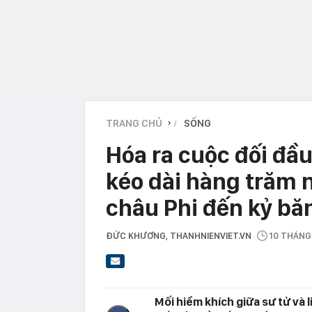
TRANG CHỦ
SỐNG
›
Hóa ra cuộc đối đầu
kéo dài hàng trăm 
châu Phi đến kỷ bă
ĐỨC KHƯƠNG
, THANHNIENVIET.VN
10 THÁN
Mối hiềm khích giữa sư tử và 