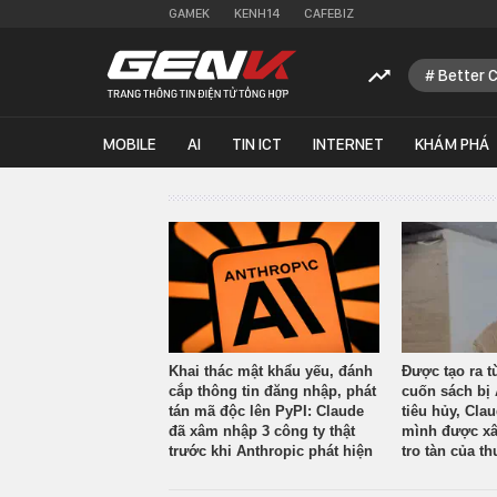
GAMEK
KENH14
CAFEBIZ
Better 
MOBILE
AI
TIN ICT
INTERNET
KHÁM PHÁ
Khai thác mật khẩu yếu, đánh
Được tạo ra t
cắp thông tin đăng nhập, phát
cuốn sách bị 
tán mã độc lên PyPI: Claude
tiêu hủy, Cla
đã xâm nhập 3 công ty thật
mình được xâ
trước khi Anthropic phát hiện
tro tàn của th