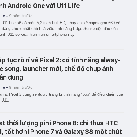
ình Android One với U11 Life
le -
9 năm trước
U11 Life sẽ có màn 5,2 inch Full HD, chạy chip Snapdragon 660 và
m đáng chú ý nhất chính là việc tính năng Edge Sense độc đáo của
 anh U11 sẽ xuất hiện trên smartphone này.
ếp tục rò rỉ về Pixel 2: có tính năng alway-
e song, launcher mới, chế độ chụp ảnh
ân dung
le -
9 năm trước
i ra, Pixel 2 cũng sẽ được trang bị tính năng "bóp" để điều khiển của
 U11.
st thời lượng pin iPhone 8: chỉ thua HTC
1, tốt hơn iPhone 7 và Galaxy S8 một chút