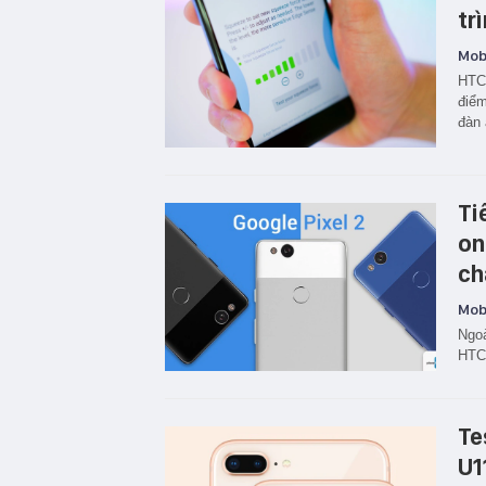
tr
Mobi
HTC 
điể
đàn
Ti
on
ch
Mobi
Ngoà
HTC
Te
U1