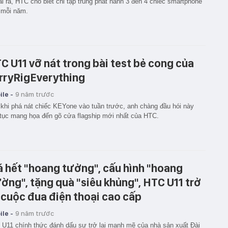
i ra, HTC cho biết chỉ tập trung phát hành 3 đến 4 chiếc smartphone
 mỗi năm.
C U11 vỡ nát trong bài test bẻ cong của
rryRigEverything
le -
9 năm trước
khi phá nát chiếc KEYone vào tuần trước, anh chàng đầu hói này
p tục mang họa đến gõ cửa flagship mới nhất của HTC.
á hết "hoang tưởng", cấu hình "hoang
ờng", tặng quà "siêu khủng", HTC U11 trở
i cuộc đua điện thoại cao cấp
le -
9 năm trước
U11 chính thức đánh dấu sự trở lại mạnh mẽ của nhà sản xuất Đài