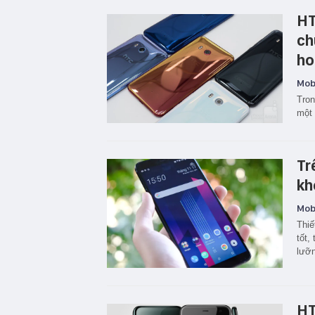
HT
ch
ho
Mobi
Tron
một 
Tr
kh
Mobi
Thiế
tốt,
lưỡn
HT