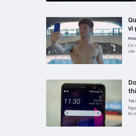
Qu
vì
Mobi
Cơ q
cáo 
Do
th
Tin 
Nguy
thị 