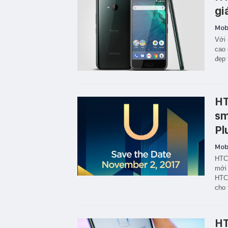
gi
Mobi
Với 
cao 
đẹp 
HT
sm
Pl
Mobi
HTC 
mới 
HTC 
cho 
HT