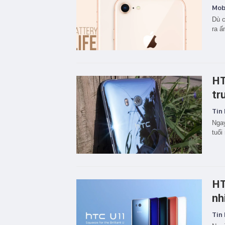
Mobi
Dù c
ra ấ
HT
tr
Tin 
Ngay
tuổi
HT
nh
Tin 