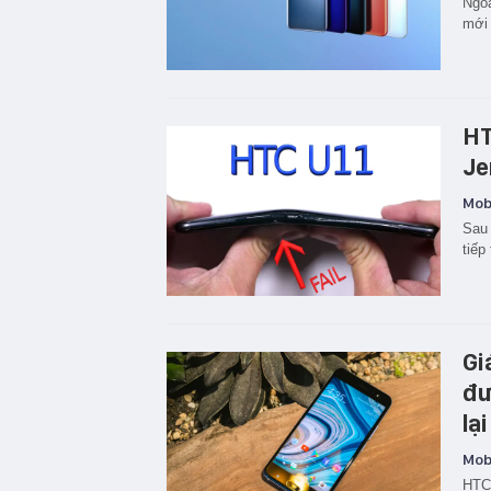
Ngoà
mới
HT
Je
Mobi
Sau 
tiế
Gi
đư
lạ
Mobi
HTC 