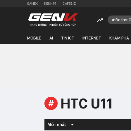
GAMEK
KENH14
CAFEBIZ
Better 
MOBILE
AI
TIN ICT
INTERNET
KHÁM PHÁ
HTC U11
#
Mới nhất