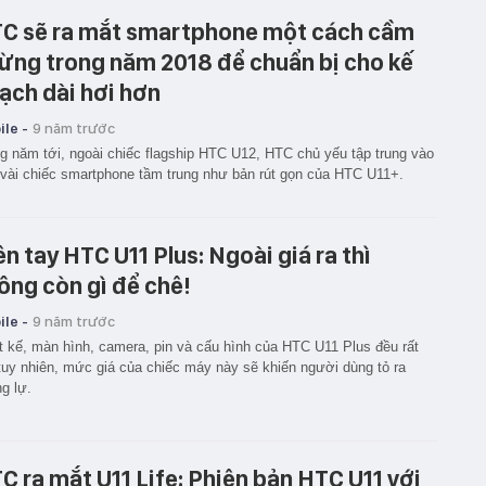
C sẽ ra mắt smartphone một cách cầm
ừng trong năm 2018 để chuẩn bị cho kế
ạch dài hơi hơn
le -
9 năm trước
g năm tới, ngoài chiếc flagship HTC U12, HTC chủ yếu tập trung vào
vài chiếc smartphone tầm trung như bản rút gọn của HTC U11+.
ên tay HTC U11 Plus: Ngoài giá ra thì
ông còn gì để chê!
le -
9 năm trước
t kế, màn hình, camera, pin và cấu hình của HTC U11 Plus đều rất
 tuy nhiên, mức giá của chiếc máy này sẽ khiến người dùng tỏ ra
g lự.
C ra mắt U11 Life: Phiên bản HTC U11 với