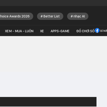
Choice Awards 2026
Better List
nhạc AI
XEM - MUA - LUÔN
XE
APPS-GAME
ĐỒ CHƠI SỐ
BÍ M