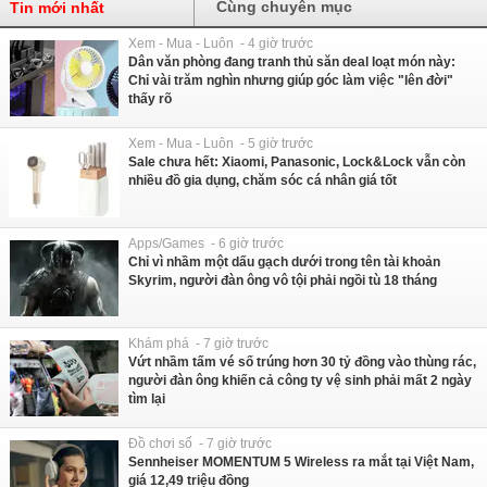
Cùng chuyên mục
Tin mới nhất
Xem - Mua - Luôn - 4 giờ trước
Dân văn phòng đang tranh thủ săn deal loạt món này:
Chỉ vài trăm nghìn nhưng giúp góc làm việc "lên đời"
thấy rõ
Xem - Mua - Luôn - 5 giờ trước
Sale chưa hết: Xiaomi, Panasonic, Lock&Lock vẫn còn
nhiều đồ gia dụng, chăm sóc cá nhân giá tốt
Apps/Games - 6 giờ trước
Chỉ vì nhầm một dấu gạch dưới trong tên tài khoản
Skyrim, người đàn ông vô tội phải ngồi tù 18 tháng
Khám phá - 7 giờ trước
Vứt nhầm tấm vé số trúng hơn 30 tỷ đồng vào thùng rác,
người đàn ông khiến cả công ty vệ sinh phải mất 2 ngày
tìm lại
Đồ chơi số - 7 giờ trước
Sennheiser MOMENTUM 5 Wireless ra mắt tại Việt Nam,
giá 12,49 triệu đồng