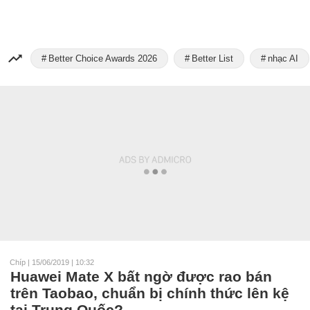
Better Choice Awards 2026
Better List
nhạc AI
Chíp
|
15/06/2019 | 10:32
Huawei Mate X bất ngờ được rao bán
trên Taobao, chuẩn bị chính thức lên kệ
tại Trung Quốc?