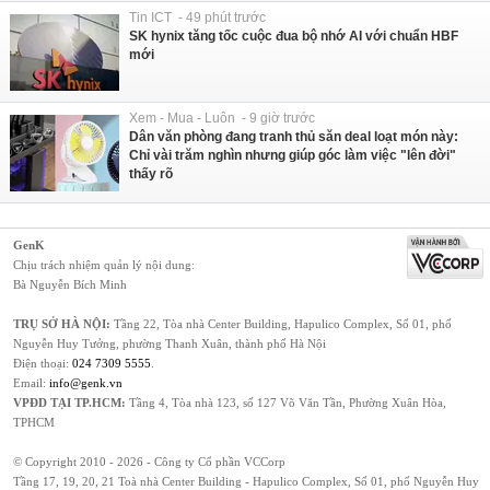
Tin ICT - 49 phút trước
SK hynix tăng tốc cuộc đua bộ nhớ AI với chuẩn HBF
mới
Xem - Mua - Luôn - 9 giờ trước
Dân văn phòng đang tranh thủ săn deal loạt món này:
Chỉ vài trăm nghìn nhưng giúp góc làm việc "lên đời"
thấy rõ
GenK
Chịu trách nhiệm quản lý nội dung:
Bà Nguyễn Bích Minh
TRỤ SỞ HÀ NỘI:
Tầng 22, Tòa nhà Center Building, Hapulico Complex, Số 01, phố
Nguyễn Huy Tưởng, phường Thanh Xuân, thành phố Hà Nội
Điện thoại:
024 7309 5555
.
Email:
info@genk.vn
VPĐD TẠI TP.HCM:
Tầng 4, Tòa nhà 123, số 127 Võ Văn Tần, Phường Xuân Hòa,
TPHCM
© Copyright 2010 - 2026 - Công ty Cổ phần VCCorp
Tầng 17, 19, 20, 21 Toà nhà Center Building - Hapulico Complex, Số 01, phố Nguyễn Huy