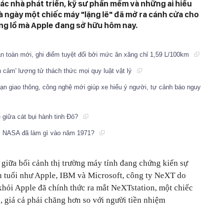
ác nhà phát triển, kỹ sư phần mềm và những ai hiểu
là ngày một chiếc máy "lặng lẽ" đã mở ra cánh cửa cho
g lồ mà Apple đang sở hữu hôm nay.
 toàn mới, ghi điểm tuyệt đối bởi mức ăn xăng chỉ 1,59 L/100km
h cảm' lượng tử thách thức mọi quy luật vật lý
 nạn giao thông, công nghệ mới giúp xe hiểu ý người, tự cảnh báo nguy
 giữa cát bụi hành tinh Đỏ?
ng: NASA đã làm gì vào năm 1971?
giữa bối cảnh thị trường máy tính đang chứng kiến sự
ên tuổi như Apple, IBM và Microsoft, công ty NeXT do
 khỏi Apple đã chính thức ra mắt
NeXTstation,
một chiếc
 giá cả phải chăng hơn so với người tiền nhiệm