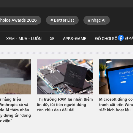
Choice Awards 2026
Better List
nhạc AI
XEM - MUA - LUÔN
XE
APPS-GAME
ĐỒ CHƠI SỐ
BÍ M
ừ hàng triệu
Thị trường RAM lại nhận thêm
Microsoft dùng co
Anthropic xé và
tin dữ, túi tiền người dùng
tranh cãi trên Wi
ude AI thừa nhận
còn chịu đau dài dài
siết kích hoạt lậu
y dựng từ "đống
ư viện"