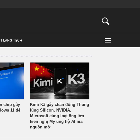
ẬT LÀNG TECH
n chip gây
Kimi K3 gây chấn động Thung
ndows 11 để
lũng Silicon, NVIDIA,
Microsoft cùng loạt ông lớn
kiến nghị Mỹ ủng hộ AI mã
nguồn mở