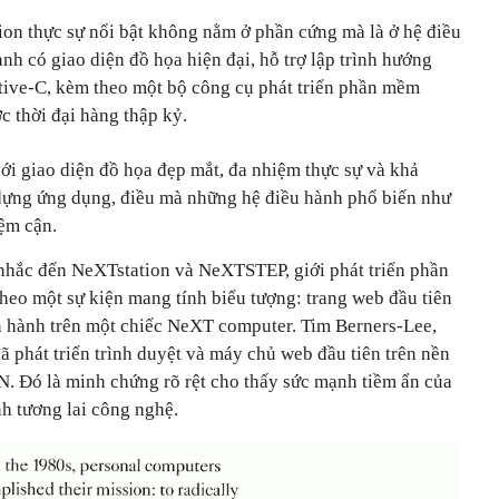
ion thực sự nổi bật không nằm ở phần cứng mà là ở
hệ điều
nh có giao diện đồ họa hiện đại, hỗ trợ lập trình hướng
tive-C, kèm theo một bộ công cụ phát triển phần mềm
 thời đại hàng thập kỷ.
 giao diện đồ họa đẹp mắt, đa nhiệm thực sự và khả
dựng ứng dụng, điều mà những hệ điều hành phổ biến như
ệm cận.
nhắc đến NeXTstation và NeXTSTEP, giới phát triển phần
heo một sự kiện mang tính biểu tượng:
trang web đầu tiên
vận hành trên một chiếc NeXT computer.
Tim Berners-Lee,
 phát triển trình duyệt và máy chủ web đầu tiên trên nền
. Đó là minh chứng rõ rệt cho thấy sức mạnh tiềm ẩn của
h tương lai công nghệ.