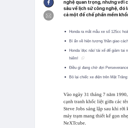
nghệ quan trọng, nhưng với c
sâu về lịch sử công nghệ, đó 
cả một đế chế phần mềm khổn
Honda ra mắt mẫu xe số 125cc hoàn
Bí ẩn về hiện tượng 'thần giao các
Honda 'đọc não' tài xế để giảm tai
hiểm!
Điều gì đang chờ đợi Perseverance
Bỏ lại chiếc xe điện trên Mặt Tră
Vào ngày 31 tháng 7 năm 1990, 
cạnh tranh khốc liệt giữa các t
Steve Jobs sáng lập sau khi rời
máy trạm mang thiết kế gọn nhẹ,
NeXTcube.