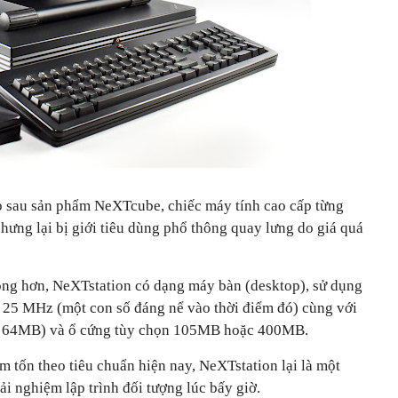
eo sau sản phẩm NeXTcube, chiếc máy tính cao cấp từng
hưng lại bị giới tiêu dùng phổ thông quay lưng do giá quá
hông hơn, NeXTstation có dạng máy bàn (desktop), sử dụng
 25 MHz (một con số đáng nể vào thời điểm đó) cùng với
 64MB) và ổ cứng tùy chọn 105MB hoặc 400MB.
m tốn theo tiêu chuẩn hiện nay, NeXTstation lại là một
rải nghiệm lập trình đối tượng lúc bấy giờ.