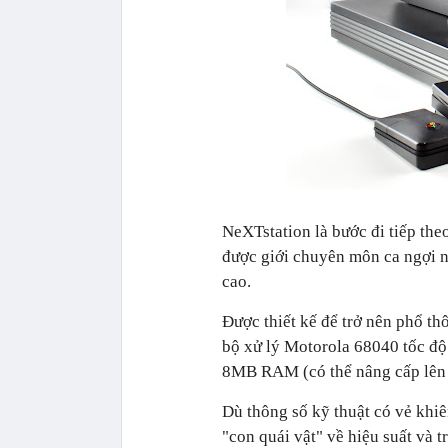
NeXTstation là bước đi tiếp th
được giới chuyên môn ca ngợi n
cao.
Được thiết kế để trở nên phổ t
bộ xử lý Motorola 68040 tốc độ
8MB RAM (có thể nâng cấp lên
Dù thông số kỹ thuật có vẻ khiê
"con quái vật" về hiệu suất và t