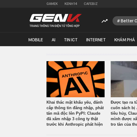
GAMEK
KENH14
CAFEBIZ
Better 
MOBILE
AI
TIN ICT
INTERNET
KHÁM PHÁ
Khai thác mật khẩu yếu, đánh
Được tạo ra t
cắp thông tin đăng nhập, phát
cuốn sách bị 
tán mã độc lên PyPI: Claude
tiêu hủy, Cla
đã xâm nhập 3 công ty thật
mình được xâ
trước khi Anthropic phát hiện
tro tàn của th