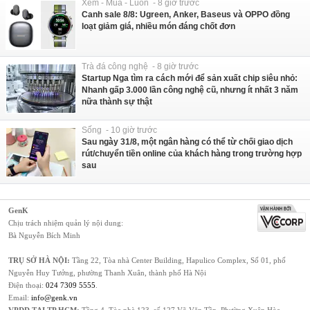
Xem - Mua - Luôn - 8 giờ trước
Canh sale 8/8: Ugreen, Anker, Baseus và OPPO đồng
loạt giảm giá, nhiều món đáng chốt đơn
Trà đá công nghệ - 8 giờ trước
Startup Nga tìm ra cách mới để sản xuất chip siêu nhỏ:
Nhanh gấp 3.000 lần công nghệ cũ, nhưng ít nhất 3 năm
nữa thành sự thật
Sống - 10 giờ trước
Sau ngày 31/8, một ngân hàng có thể từ chối giao dịch
rút/chuyển tiền online của khách hàng trong trường hợp
sau
GenK
Chịu trách nhiệm quản lý nội dung:
Bà Nguyễn Bích Minh
TRỤ SỞ HÀ NỘI:
Tầng 22, Tòa nhà Center Building, Hapulico Complex, Số 01, phố
Nguyễn Huy Tưởng, phường Thanh Xuân, thành phố Hà Nội
Điện thoại:
024 7309 5555
.
Email:
info@genk.vn