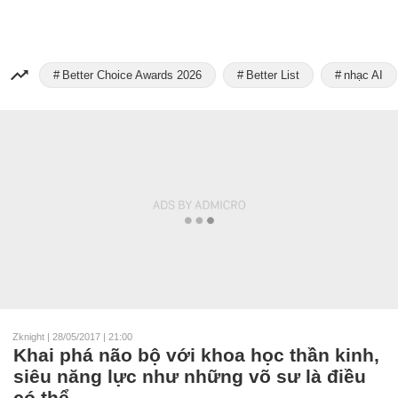
Better Choice Awards 2026
Better List
nhạc AI
Zknight
|
28/05/2017 | 21:00
Khai phá não bộ với khoa học thần kinh,
siêu năng lực như những võ sư là điều
có thể