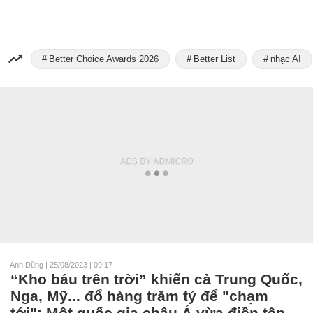
Better Choice Awards 2026
Better List
nhạc AI
Anh Dũng
|
25/08/2023 | 09:17
“Kho báu trên trời” khiến cả Trung Quốc,
Nga, Mỹ... đổ hàng trăm tỷ để "chạm
tới": Một quốc gia châu Á vừa điền tên