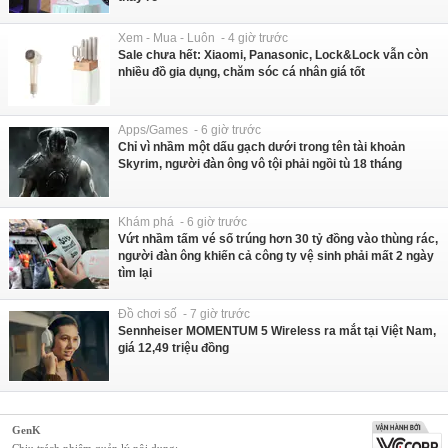
Xem - Mua - Luôn - 4 giờ trước
Sale chưa hết: Xiaomi, Panasonic, Lock&Lock vẫn còn
nhiều đồ gia dụng, chăm sóc cá nhân giá tốt
Apps/Games - 6 giờ trước
Chỉ vì nhầm một dấu gạch dưới trong tên tài khoản
Skyrim, người đàn ông vô tội phải ngồi tù 18 tháng
Khám phá - 6 giờ trước
Vứt nhầm tấm vé số trúng hơn 30 tỷ đồng vào thùng rác,
người đàn ông khiến cả công ty vệ sinh phải mất 2 ngày
tìm lại
Đồ chơi số - 7 giờ trước
Sennheiser MOMENTUM 5 Wireless ra mắt tại Việt Nam,
giá 12,49 triệu đồng
GenK