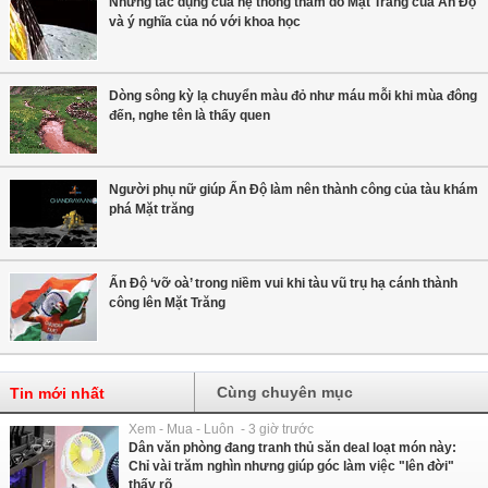
Những tác dụng của hệ thống thăm dò Mặt Trăng của Ấn Độ
và ý nghĩa của nó với khoa học
Dòng sông kỳ lạ chuyển màu đỏ như máu mỗi khi mùa đông
đến, nghe tên là thấy quen
Người phụ nữ giúp Ấn Độ làm nên thành công của tàu khám
phá Mặt trăng
Ấn Độ ‘vỡ oà’ trong niềm vui khi tàu vũ trụ hạ cánh thành
công lên Mặt Trăng
Cùng chuyên mục
Tin mới nhất
Xem - Mua - Luôn - 3 giờ trước
Dân văn phòng đang tranh thủ săn deal loạt món này:
Chỉ vài trăm nghìn nhưng giúp góc làm việc "lên đời"
thấy rõ