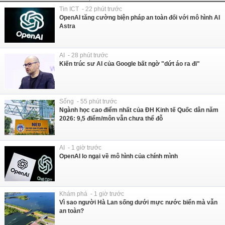
Tin ICT - 22 phút trước
OpenAI tăng cường biện pháp an toàn đối với mô hình AI
Astra
AI - 28 phút trước
Kiến trúc sư AI của Google bất ngờ "dứt áo ra đi"
Sống - 55 phút trước
Ngành học cao điểm nhất của ĐH Kinh tế Quốc dân năm
2026: 9,5 điểm/môn vẫn chưa thể đỗ
AI - 1 giờ trước
OpenAI lo ngại về mô hình của chính mình
Khám phá - 1 giờ trước
Vì sao người Hà Lan sống dưới mực nước biển mà vẫn
an toàn?