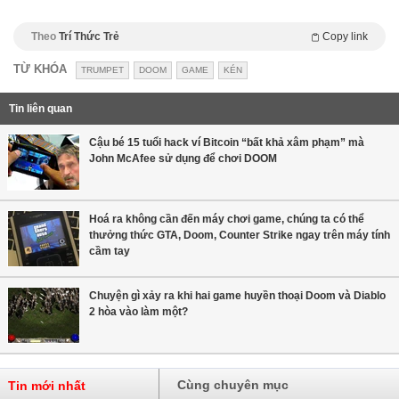
Theo
Trí Thức Trẻ
Copy link
TỪ KHÓA
TRUMPET
DOOM
GAME
KÉN
Tin liên quan
Cậu bé 15 tuổi hack ví Bitcoin “bất khả xâm phạm” mà
John McAfee sử dụng để chơi DOOM
Hoá ra không cần đến máy chơi game, chúng ta có thể
thưởng thức GTA, Doom, Counter Strike ngay trên máy tính
cầm tay
Chuyện gì xảy ra khi hai game huyền thoại Doom và Diablo
2 hòa vào làm một?
Cùng chuyên mục
Tin mới nhất