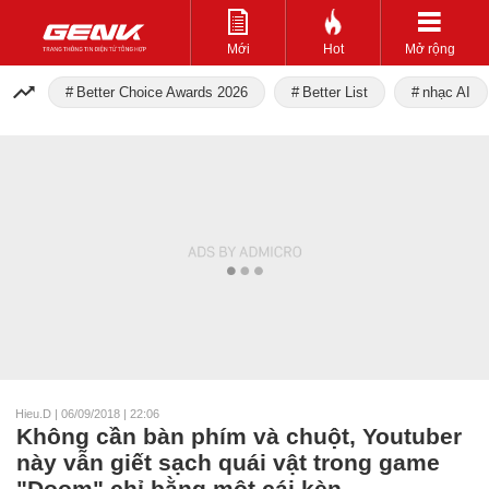
Mới
Hot
Mở rộng
Better Choice Awards 2026
Better List
nhạc AI
Hieu.D
|
06/09/2018 | 22:06
Không cần bàn phím và chuột, Youtuber
này vẫn giết sạch quái vật trong game
"Doom" chỉ bằng một cái kèn