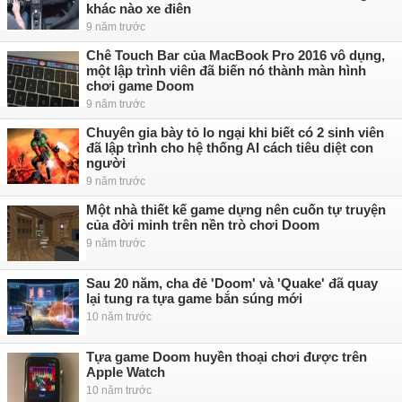
khác nào xe điên
9 năm trước
Chê Touch Bar của MacBook Pro 2016 vô dụng,
một lập trình viên đã biến nó thành màn hình
chơi game Doom
9 năm trước
Chuyên gia bày tỏ lo ngại khi biết có 2 sinh viên
đã lập trình cho hệ thống AI cách tiêu diệt con
người
9 năm trước
Một nhà thiết kế game dựng nên cuốn tự truyện
của đời minh trên nền trò chơi Doom
9 năm trước
Sau 20 năm, cha đẻ 'Doom' và 'Quake' đã quay
lại tung ra tựa game bắn súng mới
10 năm trước
Tựa game Doom huyền thoại chơi được trên
Apple Watch
10 năm trước