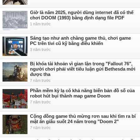
Giờ là năm 2025, người dùng internet đã có thể
chơi DOOM (1993) bằng định dạng file PDF
1 năm trước
Sáng tạo như anh chàng game thủ, chơi game
PC trên tivi cũ kỹ bằng điều khiển
3 năm trước
Bị khóa tài khoản vì gian lận trong "Fallout 76",
người chơi phải viết tiểu luận gửi Bethesda mới
được tha
7 năm trước
Phần mềm kỳ lạ có khả năng biến bản đồ số của
robot hút bụi thành map game Doom
7 năm trước
Cộng đồng game thủ mừng rơn sau khi tìm ra bí
mật ẩn giấu suốt 24 năm trong "Doom 2"
7 năm trước