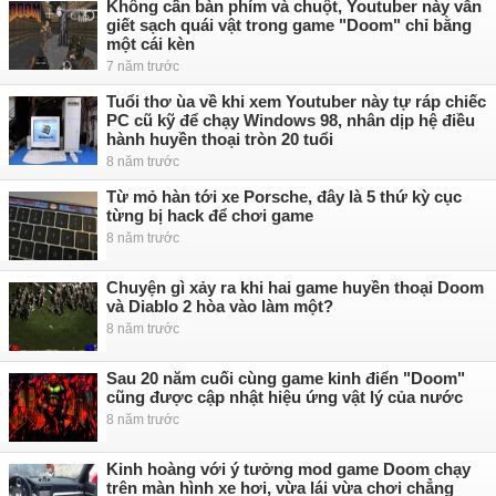
Không cần bàn phím và chuột, Youtuber này vẫn
giết sạch quái vật trong game "Doom" chỉ bằng
một cái kèn
7 năm trước
Tuổi thơ ùa về khi xem Youtuber này tự ráp chiếc
PC cũ kỹ để chạy Windows 98, nhân dịp hệ điều
hành huyền thoại tròn 20 tuổi
8 năm trước
Từ mỏ hàn tới xe Porsche, đây là 5 thứ kỳ cục
từng bị hack để chơi game
8 năm trước
Chuyện gì xảy ra khi hai game huyền thoại Doom
và Diablo 2 hòa vào làm một?
8 năm trước
Sau 20 năm cuối cùng game kinh điển "Doom"
cũng được cập nhật hiệu ứng vật lý của nước
8 năm trước
Kinh hoàng với ý tưởng mod game Doom chạy
trên màn hình xe hơi, vừa lái vừa chơi chẳng