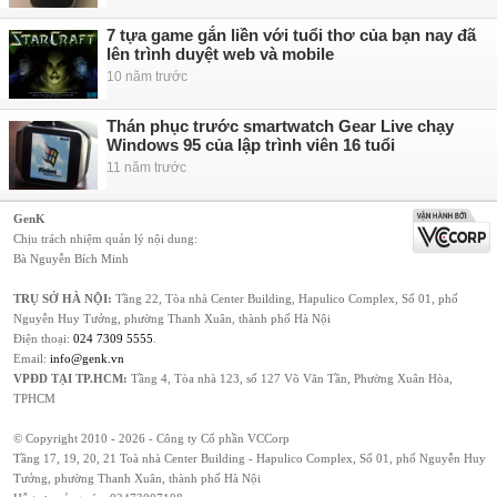
7 tựa game gắn liền với tuổi thơ của bạn nay đã
lên trình duyệt web và mobile
10 năm trước
Thán phục trước smartwatch Gear Live chạy
Windows 95 của lập trình viên 16 tuổi
11 năm trước
GenK
Chịu trách nhiệm quản lý nội dung:
Bà Nguyễn Bích Minh
TRỤ SỞ HÀ NỘI:
Tầng 22, Tòa nhà Center Building, Hapulico Complex, Số 01, phố
Nguyễn Huy Tưởng, phường Thanh Xuân, thành phố Hà Nội
Điện thoại:
024 7309 5555
.
Email:
info@genk.vn
VPĐD TẠI TP.HCM:
Tầng 4, Tòa nhà 123, số 127 Võ Văn Tần, Phường Xuân Hòa,
TPHCM
© Copyright 2010 - 2026 - Công ty Cổ phần VCCorp
Tầng 17, 19, 20, 21 Toà nhà Center Building - Hapulico Complex, Số 01, phố Nguyễn Huy
Tưởng, phường Thanh Xuân, thành phố Hà Nội