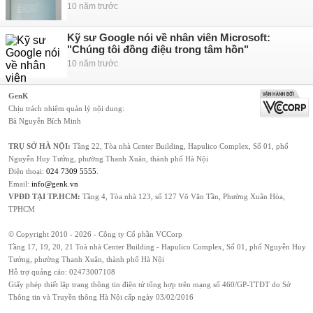
10 năm trước
Kỹ sư Google nói về nhân viên Microsoft:
"Chúng tôi đồng điệu trong tâm hồn"
10 năm trước
GenK
Chịu trách nhiệm quản lý nội dung:
Bà Nguyễn Bích Minh
TRỤ SỞ HÀ NỘI:
Tầng 22, Tòa nhà Center Building, Hapulico Complex, Số 01, phố
Nguyễn Huy Tưởng, phường Thanh Xuân, thành phố Hà Nội
Điện thoại:
024 7309 5555
.
Email:
info@genk.vn
VPĐD TẠI TP.HCM:
Tầng 4, Tòa nhà 123, số 127 Võ Văn Tần, Phường Xuân Hòa,
TPHCM
© Copyright 2010 - 2026 - Công ty Cổ phần VCCorp
Tầng 17, 19, 20, 21 Toà nhà Center Building - Hapulico Complex, Số 01, phố Nguyễn Huy
Tưởng, phường Thanh Xuân, thành phố Hà Nội
Hỗ trợ quảng cáo:
02473007108
Giấy phép thiết lập trang thông tin điện tử tổng hợp trên mạng số 460/GP-TTĐT do Sở
Thông tin và Truyền thông Hà Nội cấp ngày 03/02/2016