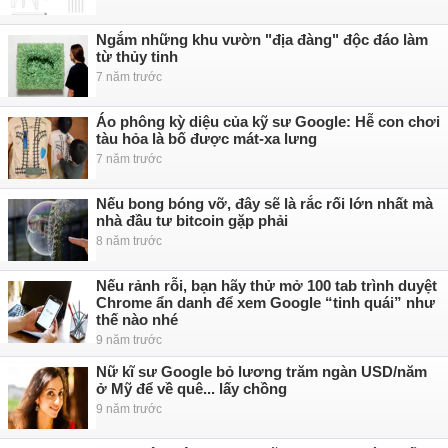
Ngắm những khu vườn "địa đàng" độc đáo làm
từ thủy tinh
7 năm trước
Áo phông kỳ diệu của kỹ sư Google: Hễ con chơi
tàu hỏa là bố được mát-xa lưng
7 năm trước
Nếu bong bóng vỡ, đây sẽ là rắc rối lớn nhất mà
nhà đầu tư bitcoin gặp phải
8 năm trước
Nếu rảnh rỗi, bạn hãy thử mở 100 tab trình duyệt
Chrome ẩn danh để xem Google “tinh quái” như
thế nào nhé
9 năm trước
Nữ kĩ sư Google bỏ lương trăm ngàn USD/năm
ở Mỹ để về quê... lấy chồng
9 năm trước