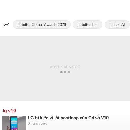
Better Choice Awards 2026
Better List
nhạc AI
lg v10
LG bị kiện vì lỗi bootloop của G4 và V10
9 năm trước