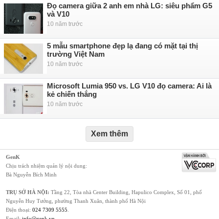
Đọ camera giữa 2 anh em nhà LG: siêu phẩm G5
và V10
10 năm trước
5 mẫu smartphone đẹp lạ đang có mặt tại thị
trường Việt Nam
10 năm trước
Microsoft Lumia 950 vs. LG V10 đọ camera: Ai là
kẻ chiến thắng
10 năm trước
Xem thêm
GenK
Chịu trách nhiệm quản lý nội dung:
Bà Nguyễn Bích Minh
TRỤ SỞ HÀ NỘI:
Tầng 22, Tòa nhà Center Building, Hapulico Complex, Số 01, phố
Nguyễn Huy Tưởng, phường Thanh Xuân, thành phố Hà Nội
Điện thoại:
024 7309 5555
.
Email:
info@genk.vn