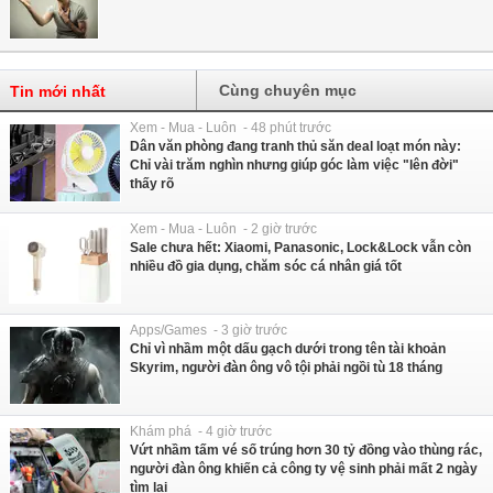
Cùng chuyên mục
Tin mới nhất
Xem - Mua - Luôn - 48 phút trước
Dân văn phòng đang tranh thủ săn deal loạt món này:
Chỉ vài trăm nghìn nhưng giúp góc làm việc "lên đời"
thấy rõ
Xem - Mua - Luôn - 2 giờ trước
Sale chưa hết: Xiaomi, Panasonic, Lock&Lock vẫn còn
nhiều đồ gia dụng, chăm sóc cá nhân giá tốt
Apps/Games - 3 giờ trước
Chỉ vì nhầm một dấu gạch dưới trong tên tài khoản
Skyrim, người đàn ông vô tội phải ngồi tù 18 tháng
Khám phá - 4 giờ trước
Vứt nhầm tấm vé số trúng hơn 30 tỷ đồng vào thùng rác,
người đàn ông khiến cả công ty vệ sinh phải mất 2 ngày
tìm lại