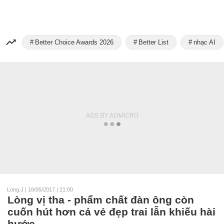
Better Choice Awards 2026
Better List
nhạc AI
Long.J
|
18/05/2017 | 21:00
Lòng vị tha - phẩm chất đàn ông còn
cuốn hút hơn cả vẻ đẹp trai lẫn khiếu hài
hước