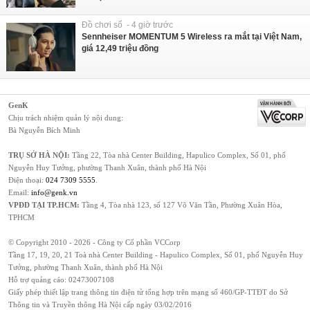
Đồ chơi số - 4 giờ trước
Sennheiser MOMENTUM 5 Wireless ra mắt tại Việt Nam,
giá 12,49 triệu đồng
GenK
Chịu trách nhiệm quản lý nội dung:
Bà Nguyễn Bích Minh
TRỤ SỞ HÀ NỘI:
Tầng 22, Tòa nhà Center Building, Hapulico Complex, Số 01, phố
Nguyễn Huy Tưởng, phường Thanh Xuân, thành phố Hà Nội
Điện thoại:
024 7309 5555
.
Email:
info@genk.vn
VPĐD TẠI TP.HCM:
Tầng 4, Tòa nhà 123, số 127 Võ Văn Tần, Phường Xuân Hòa,
TPHCM
© Copyright 2010 - 2026 - Công ty Cổ phần VCCorp
Tầng 17, 19, 20, 21 Toà nhà Center Building - Hapulico Complex, Số 01, phố Nguyễn Huy
Tưởng, phường Thanh Xuân, thành phố Hà Nội
Hỗ trợ quảng cáo:
02473007108
Giấy phép thiết lập trang thông tin điện tử tổng hợp trên mạng số 460/GP-TTĐT do Sở
Thông tin và Truyền thông Hà Nội cấp ngày 03/02/2016