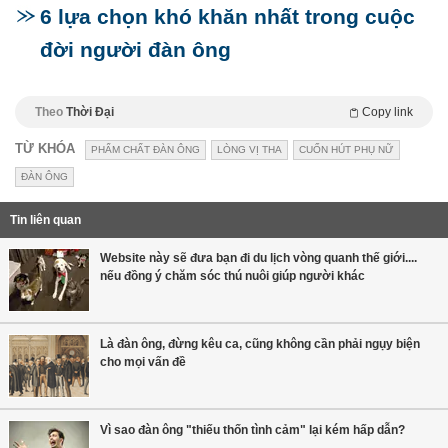
6 lựa chọn khó khăn nhất trong cuộc
đời người đàn ông
Theo
Thời Đại
Copy link
TỪ KHÓA
PHẨM CHẤT ĐÀN ÔNG
LÒNG VỊ THA
CUỐN HÚT PHỤ NỮ
ĐÀN ÔNG
Tin liên quan
Website này sẽ đưa bạn đi du lịch vòng quanh thế giới....
nếu đồng ý chăm sóc thú nuôi giúp người khác
Là đàn ông, đừng kêu ca, cũng không cần phải ngụy biện
cho mọi vấn đề
Vì sao đàn ông "thiếu thốn tình cảm" lại kém hấp dẫn?