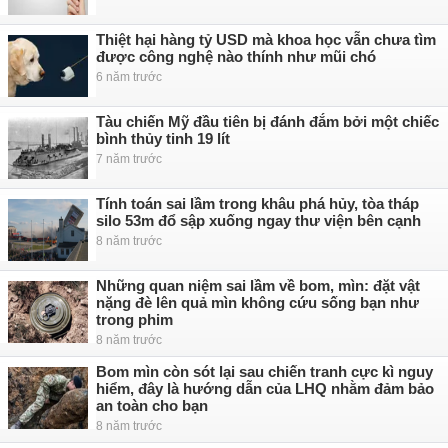
Thiệt hại hàng tỷ USD mà khoa học vẫn chưa tìm
được công nghệ nào thính như mũi chó
6 năm trước
Tàu chiến Mỹ đầu tiên bị đánh đắm bởi một chiếc
bình thủy tinh 19 lít
7 năm trước
Tính toán sai lầm trong khâu phá hủy, tòa tháp
silo 53m đổ sập xuống ngay thư viện bên cạnh
8 năm trước
Những quan niệm sai lầm về bom, mìn: đặt vật
nặng đè lên quả mìn không cứu sống bạn như
trong phim
8 năm trước
Bom mìn còn sót lại sau chiến tranh cực kì nguy
hiểm, đây là hướng dẫn của LHQ nhằm đảm bảo
an toàn cho bạn
8 năm trước