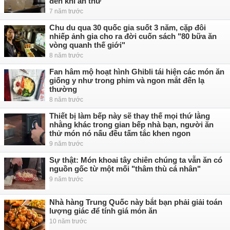
đến khi ăn thử
7 năm trước
Chu du qua 30 quốc gia suốt 3 năm, cặp đôi
nhiếp ảnh gia cho ra đời cuốn sách "80 bữa ăn
vòng quanh thế giới"
8 năm trước
Fan hâm mộ hoạt hình Ghibli tái hiện các món ăn
giống y như trong phim và ngon mắt đến lạ
thường
8 năm trước
Thiết bị làm bếp này sẽ thay thế mọi thứ lằng
nhằng khác trong gian bếp nhà bạn, người ăn
thử món nó nấu đều tấm tắc khen ngon
9 năm trước
Sự thật: Món khoai tây chiên chúng ta vẫn ăn có
nguồn gốc từ một mối "thâm thù cá nhân"
9 năm trước
Nhà hàng Trung Quốc này bắt bạn phải giải toán
lượng giác để tính giá món ăn
10 năm trước