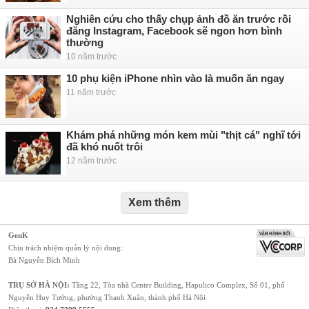
Nghiên cứu cho thấy chụp ảnh đồ ăn trước rồi
đăng Instagram, Facebook sẽ ngon hơn bình
thường
10 năm trước
10 phụ kiện iPhone nhìn vào là muốn ăn ngay
11 năm trước
Khám phá những món kem mùi "thịt cá" nghĩ tới
đã khó nuốt trôi
12 năm trước
Xem thêm
GenK
Chịu trách nhiệm quản lý nội dung:
Bà Nguyễn Bích Minh
TRỤ SỞ HÀ NỘI:
Tầng 22, Tòa nhà Center Building, Hapulico Complex, Số 01, phố
Nguyễn Huy Tưởng, phường Thanh Xuân, thành phố Hà Nội