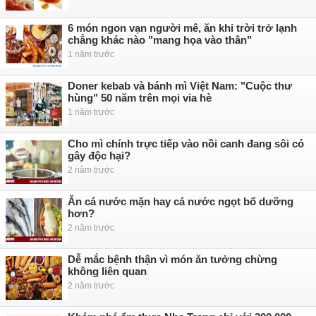
6 món ngon vạn người mê, ăn khi trời trở lạnh
chẳng khác nào "mang họa vào thân"
1 năm trước
Doner kebab và bánh mì Việt Nam: "Cuộc thư
hùng" 50 năm trên mọi vỉa hè
1 năm trước
Cho mì chính trực tiếp vào nồi canh đang sôi có
gây độc hại?
2 năm trước
Ăn cá nước mặn hay cá nước ngọt bổ dưỡng
hơn?
2 năm trước
Dễ mắc bệnh thận vì món ăn tưởng chừng
không liên quan
2 năm trước