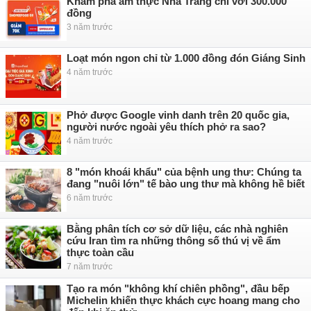
Khám phá ẩm thực Nha Trang chỉ với 300.000
đồng
3 năm trước
Loạt món ngon chỉ từ 1.000 đồng đón Giáng Sinh
4 năm trước
Phở được Google vinh danh trên 20 quốc gia,
người nước ngoài yêu thích phở ra sao?
4 năm trước
8 "món khoái khẩu" của bệnh ung thư: Chúng ta
đang "nuôi lớn" tế bào ung thư mà không hề biết
6 năm trước
Bằng phân tích cơ sở dữ liệu, các nhà nghiên
cứu Iran tìm ra những thông số thú vị về ẩm
thực toàn cầu
7 năm trước
Tạo ra món "không khí chiên phồng", đầu bếp
Michelin khiến thực khách cực hoang mang cho