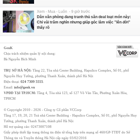
Xem - Mua - Luôn - 9 giờ trước
Dân văn phòng đang tranh thủ săn deal loạt món này:
Chỉ vài trăm nghìn nhưng giúp góc làm việc "lên đời"
thấy rõ
GenK
Chịu trách nhiệm quản lý nội dung:
Bà Nguyễn Bích Minh
TRỤ SỞ HÀ NỘI:
Tầng 22, Tòa nhà Center Building, Hapulico Complex, Số 01, phố
Nguyễn Huy Tưởng, phường Thanh Xuân, thành phố Hà Nội
Điện thoại:
024 7309 5555
.
Email:
info@genk.vn
VPĐD TẠI TP.HCM:
Tầng 4, Tòa nhà 123, số 127 Võ Văn Tần, Phường Xuân Hòa,
TPHCM
© Copyright 2010 - 2026 - Công ty Cổ phần VCCorp
Tầng 17, 19, 20, 21 Toà nhà Center Building - Hapulico Complex, Số 01, phố Nguyễn Huy
Tưởng, phường Thanh Xuân, thành phố Hà Nội
Hỗ trợ quảng cáo:
02473007108
Giấy phép thiết lập trang thông tin điện tử tổng hợp trên mạng số 460/GP-TTĐT do Sở
Thông tin và Truyền thông Hà Nội cấp ngày 03/02/2016