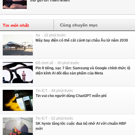
thư gửi tới Thiên Nhiên
Cùng chuyên mục
Tin mới nhất
Xe - 10 phút trước
Máy bay điện có thể cất cánh tại châu Âu từ năm 2030
Đồ chơi số - 30 phút trước
Pin 9 tiếng, sạc 7 lần: Samsung và Google chính thức lộ
diện kính AI đối đầu sản phẩm của Meta
Tin ICT - 48 phút trước
Tin vui cho người dùng ChatGPT miễn phí
Tin ICT - 52 phút trước
SK hynix tăng tốc cuộc đua bộ nhớ AI với chuẩn HBF
mới