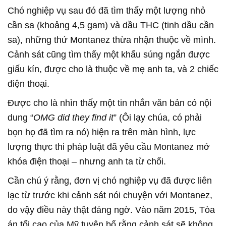
Chó nghiệp vụ sau đó đã tìm thấy một lượng nhỏ
cần sa (khoảng 4,5 gam) và dầu THC (tinh dầu cần
sa), những thứ Montanez thừa nhận thuộc về mình.
Cảnh sát cũng tìm thấy một khẩu súng ngắn được
giấu kín, được cho là thuộc về mẹ anh ta, và 2 chiếc
điện thoại.
Được cho là nhìn thấy một tin nhắn văn bản có nội
dung “
OMG did they find it
” (Ôi lạy chúa, có phải
bọn họ đã tìm ra nó) hiện ra trên màn hình, lực
lượng thực thi pháp luật đã yêu cầu Montanez mở
khóa điện thoại – nhưng anh ta từ chối.
Cần chú ý rằng, đơn vị chó nghiệp vụ đã được liên
lạc từ trước khi cảnh sát nói chuyện với Montanez,
do vậy điều này thật đáng ngờ. Vào năm 2015, Tòa
án tối cao của Mỹ tuyên bố rằng cảnh sát sẽ không