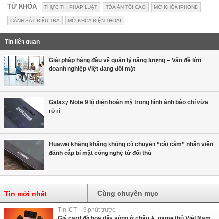
TỪ KHÓA
THỰC THI PHÁP LUẬT
TÒA ÁN TỐI CAO
MỞ KHÓA IPHONE
CẢNH SÁT ĐIỀU TRA
MỞ KHÓA ĐIỆN THOẠI
Tin liên quan
Giải pháp hàng đầu về quản lý năng lượng – Vấn đề lớn
doanh nghiệp Việt đang đối mặt
Galaxy Note 9 lộ diện hoàn mỹ trong hình ảnh báo chí vừa
rò rỉ
Huawei khăng khăng không có chuyện “cài cắm” nhân viên
đánh cắp bí mật công nghệ từ đối thủ
Cùng chuyên mục
Tin mới nhất
Tin ICT - 9 phút trước
Giá card đồ họa dậy sóng ở châu Á, game thủ Việt Nam