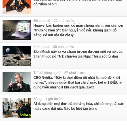
có “dính bão”?
Đồ chơi số - 22 phút trước
Huawei bán laptop mới có màn chống nhìn trộm xịn hơn
"thương hiệu S": Giữ nguyên độ nét, không giảm độ
sáng, có nút bật tắt vật lý
Khám phá - 39 phút trước
Elon Musk gây ra va chạm tương đương một vụ nổ của
3 tấn thuốc nổ TNT, chuyên gia Nga: Thiếu sót từ đầu
Trà đá công nghệ - 57 phút trước
CEO Nvidia: "Đây là thời điểm tốt nhất lịch sử để khởi
nghiệp", nhiều người thất bại chỉ vì mắc kẹt ở 1 ĐIỀU ai
cũng hiểu nhưng ít khi vượt qua được
Sống - 1 giờ trước
AI đang biến mọi thứ thành hàng hóa, chỉ còn một tài sản
ngày càng đắt giá: Não bộ biết tập trung