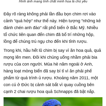
Hình ảnh mang tính chất minh họa là chủ yếu
Đây rõ ràng không phải lần đầu bọn chim rơi vào
cảnh "quá hớp" như thế này. Hiện tượng "những kẻ
đánh chén anh đào" rất phổ biến ở Bắc Mỹ. Nhiều
tổ chức liên quan đến chim đã bố trí những hộp,
lồng để chúng trú ngụ cho đến khi tỉnh rượu.
Trong khi, hầu hết lũ chim bị say vì ăn hoa quả, quả
mọng lên men. Đôi khi chúng uống nhầm phải bia
rượu của con người. Mùa hè năm ngoái ở Anh,
hàng loạt mòng biển đã say bí tỉ vì ăn phải phế
phẩm từ quá trình ủ rượu. Khoảng năm 2011, một
con cú ở Đức bị cảnh sát bắt vì quay cuồng bên
cạnh 2 chai rượu hoa quả Schnapps đã bật nắp.