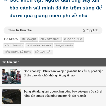
báo cảnh sát mình đã ăn trộm súng để
được quá giang miễn phí về nhà
Theo
Trí Thức Trẻ
Copy link
TỪ KHÓA
ĂN HOA QUẢ
CHIM SAY RƯỢU
CUỘC GỌI NHỠ
BÁO CẢNH SÁT
QUÁ TRÌNH LÊN MEN
ĂN QUÁ NHIỀU
HÀNH ĐỘNG KỲ QUẶC
SỞ CẢNH SÁT
Tin liên quan
Góc khôn vặt: Chú chim vô địch giải đua bồ câu bị phát hiện
đi tàu cao tốc chứ không hề bay tí nào
Đang yên đang lành, con chim bỗng bay vèo qua cửa sổ, đi
nặng lên laptop của một redditor rồi lăn ra chết