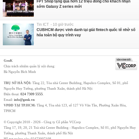
FPT Shop tặng quà hơn 12 triệu đồng cho khách nhận
sớm Galaxy Z series mới
Tin ICT - 10 giờ trước
CUBHCM được vinh danh tại giải fintech quốc tế nhờ số
hóa toàn bộ quy trình vay
GenK
Chịu trách nhiệm quản lý nội dung:
Bà Nguyễn Bích Minh
TRỤ SỞ HÀ NỘI:
Tầng 22, Tòa nhà Center Building, Hapulico Complex, Số 01, phố
Nguyễn Huy Tưởng, phường Thanh Xuân, thành phố Hà Nội
Điện thoại:
024 7309 5555
.
Email:
info@genk.vn
VPĐD TẠI TP.HCM:
Tầng 4, Tòa nhà 123, số 127 Võ Văn Tần, Phường Xuân Hòa,
TPHCM
© Copyright 2010 - 2026 - Công ty Cổ phần VCCorp
Tầng 17, 19, 20, 21 Toà nhà Center Building - Hapulico Complex, Số 01, phố Nguyễn Huy
Tưởng, phường Thanh Xuân, thành phố Hà Nội
Hỗ trợ quảng cáo:
02473007108