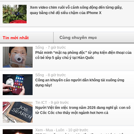
Xem video chim ruồi vỗ cánh sống động đến từng giây,
quay bằng chế độ siêu chậm của iPhone X
Cùng chuyên mục
Tin mới nhất
Sống - 7 giờ trước
Phát minh “mặt nạ phòng độc” từ phụ kiện điện thoại của
cô bé lớp 5 gây chú ý tại Hàn Quốc
Sống - 8 giờ trước
Công an khuyến cáo người dân không tải xuống ứng
dụng này!
Tin ICT - 9 giờ trước
Người Việt tìm việc trong năm 2026 đang nghĩ gì: con số
từ Cốc Cốc cho thấy một ngành hot hơn cả
Xem - Mua - Luôn - 10 giờ trước