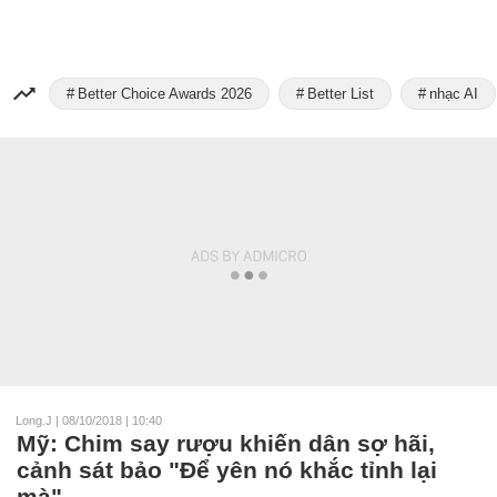
Better Choice Awards 2026
Better List
nhạc AI
Long.J
|
08/10/2018 | 10:40
Mỹ: Chim say rượu khiến dân sợ hãi,
cảnh sát bảo "Để yên nó khắc tỉnh lại
mà"