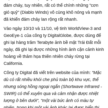
đám cháy, tuy nhiên, rất có thể chính những "cơn
gió quỷ" (Diablo Winds) vô cùng khô nóng và mạnh
đã khiến đám cháy lan rộng rất nhanh.
Vào ngày 10/10 và 11/10, vệ tinh WorldView-3 and
GeoEye-1 của công ty DigitalGlobe, được dùng để
ghi lại hàng trăm Terabyte ảnh bề mặt Trái Đất mỗi
ngày, đã ghi lại được những hình ảnh cận cảnh kinh
hoàng về thảm họa thiên nhiên cháy rừng tại
California.
Công ty Digital đã viết trên website của mình:
"Mặc
dù có rất nhiều khói che phủ toàn bộ khu vực, thế
nhưng sóng hồng ngoại ngắn (Shortwave Infrared -
SWIR) có thể xuyên qua và cảm nhận được nhiệt
lượng ở bên dưới", "một vài bức ảnh có màu tự
nhiên, trong khi một vài ảnh khác lại được hiển thị