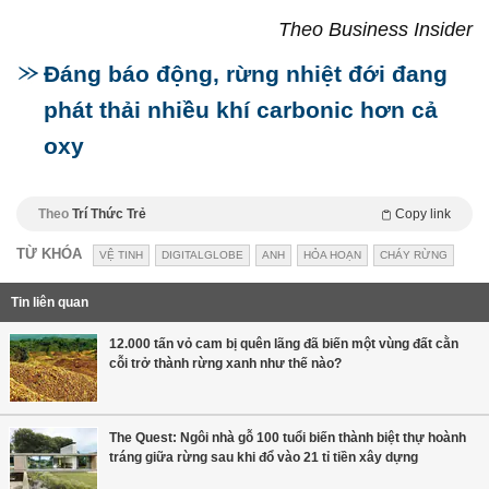
Theo Business Insider
Đáng báo động, rừng nhiệt đới đang
phát thải nhiều khí carbonic hơn cả
oxy
Theo
Trí Thức Trẻ
Copy link
TỪ KHÓA
VỆ TINH
DIGITALGLOBE
ANH
HỎA HOẠN
CHÁY RỪNG
Tin liên quan
12.000 tấn vỏ cam bị quên lãng đã biến một vùng đất cằn
cỗi trở thành rừng xanh như thế nào?
The Quest: Ngôi nhà gỗ 100 tuổi biến thành biệt thự hoành
tráng giữa rừng sau khi đổ vào 21 tỉ tiền xây dựng