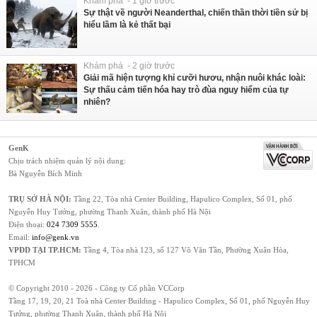
Khám phá - 1 giờ trước
Sự thật về người Neanderthal, chiến thần thời tiền sử bị
hiểu lầm là kẻ thất bại
Khám phá - 2 giờ trước
Giải mã hiện tượng khỉ cưỡi hươu, nhận nuôi khác loài:
Sự thấu cảm tiến hóa hay trò đùa nguy hiểm của tự
nhiên?
GenK
Chịu trách nhiệm quản lý nội dung:
Bà Nguyễn Bích Minh
TRỤ SỞ HÀ NỘI:
Tầng 22, Tòa nhà Center Building, Hapulico Complex, Số 01, phố
Nguyễn Huy Tưởng, phường Thanh Xuân, thành phố Hà Nội
Điện thoại:
024 7309 5555
.
Email:
info@genk.vn
VPĐD TẠI TP.HCM:
Tầng 4, Tòa nhà 123, số 127 Võ Văn Tần, Phường Xuân Hòa,
TPHCM
© Copyright 2010 - 2026 - Công ty Cổ phần VCCorp
Tầng 17, 19, 20, 21 Toà nhà Center Building - Hapulico Complex, Số 01, phố Nguyễn Huy
Tưởng, phường Thanh Xuân, thành phố Hà Nội