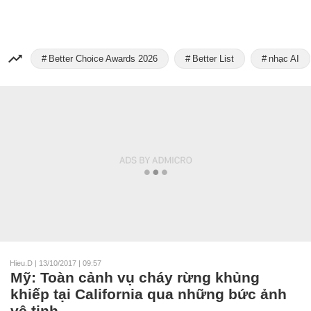
Better Choice Awards 2026
Better List
nhạc AI
Hieu.D
|
13/10/2017 | 09:57
Mỹ: Toàn cảnh vụ cháy rừng khủng
khiếp tại California qua những bức ảnh
vệ tinh