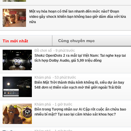
Một vụ hỏa hoạn có thể lan nhanh đến mức nào? Đoạn
video gây shock khiến bạn không bao giờ dám đùa với lửa
nữa
Cùng chuyên mục
Tin mới nhất
Đồ chơi số - 9 phút trước
Shokz OpenDots 2 ra mắt tại Việt Nam: Tai nghe kẹp tai
tích hợp Dolby Audio, giá 5,99 triệu đồng
Khám phá - 53 phút trước
Biến Mặt Trời thành thấu kính khổng lồ, siêu dự án bay
548 đơn vị thiên văn vạch mở thế giới ngoài Trái Đất
Khám phá - 1 giờ trước
Bên trong Tượng nhân sư Ai Cập rốt cuộc ẩn chứa bao
nhiêu bí mật? Tại sao lại cấm khảo sát khoa học?