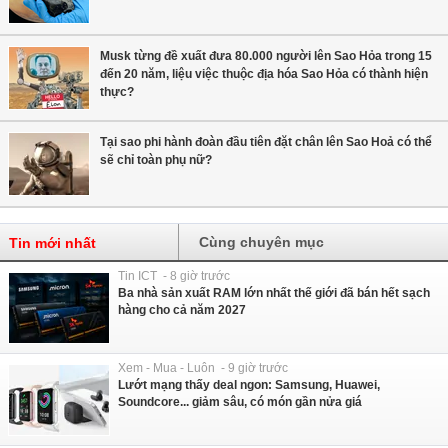
Musk từng đề xuất đưa 80.000 người lên Sao Hỏa trong 15
đến 20 năm, liệu việc thuộc địa hóa Sao Hỏa có thành hiện
thực?
Tại sao phi hành đoàn đầu tiên đặt chân lên Sao Hoả có thể
sẽ chỉ toàn phụ nữ?
Cùng chuyên mục
Tin mới nhất
Tin ICT - 8 giờ trước
Ba nhà sản xuất RAM lớn nhất thế giới đã bán hết sạch
hàng cho cả năm 2027
Xem - Mua - Luôn - 9 giờ trước
Lướt mạng thấy deal ngon: Samsung, Huawei,
Soundcore... giảm sâu, có món gần nửa giá