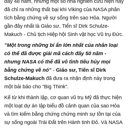
đây 48 năm, nhưng một số nhà nghiên cứu hiện nay
đã chỉ ra những thất bại khi Viking của NASA phân
tích bằng chứng về sự sống trên sao Hỏa. Người
gần đây nhất là Giáo sư, Tiến sĩ Dirk Schulze-
Makuch - Chủ tịch Hiệp hội Sinh vật học Vũ trụ Đức.
"Một trong những bí ẩn lớn nhất của nhân loại
có thể đã được giải mã cách đây 50 năm -
nhưng NASA có thể đã vô tình tiêu hủy mọi
bằng chứng về nó"
-
Giáo sư, Tiến sĩ Dirk
Schulze-Makuch
đã đưa ra nhận định này trong
một bài báo cho "Big Think".
Kể từ khi thành lập, cơ quan vũ trụ Mỹ đã thực hiện
một loạt dự án lập biểu đồ cảnh quan của sao Hỏa
và tìm kiếm bằng chứng chứng minh sự tồn tại của
sự sống ngoài Trái Đất trên Hành tinh Đỏ. Và NASA