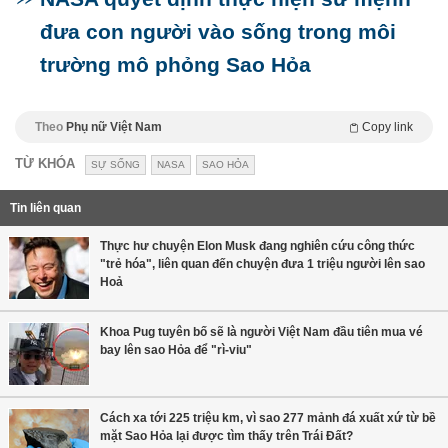
đưa con người vào sống trong môi
trường mô phỏng Sao Hỏa
Theo
Phụ nữ Việt Nam
Copy link
TỪ KHÓA
SỰ SỐNG
NASA
SAO HỎA
Tin liên quan
Thực hư chuyện Elon Musk đang nghiên cứu công thức
"trẻ hóa", liên quan đến chuyện đưa 1 triệu người lên sao
Hoả
Khoa Pug tuyên bố sẽ là người Việt Nam đầu tiên mua vé
bay lên sao Hỏa để "rì-viu"
Cách xa tới 225 triệu km, vì sao 277 mảnh đá xuất xứ từ bề
mặt Sao Hỏa lại được tìm thấy trên Trái Đất?