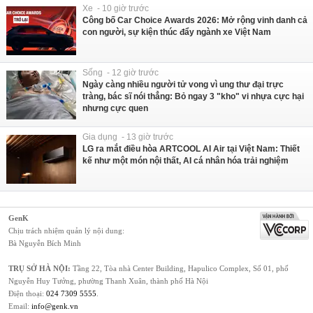
Xe - 10 giờ trước
Công bố Car Choice Awards 2026: Mở rộng vinh danh cả
con người, sự kiện thúc đẩy ngành xe Việt Nam
Sống - 12 giờ trước
Ngày càng nhiều người tử vong vì ung thư đại trực
tràng, bác sĩ nói thẳng: Bỏ ngay 3 "kho" vi nhựa cực hại
nhưng cực quen
Gia dụng - 13 giờ trước
LG ra mắt điều hòa ARTCOOL AI Air tại Việt Nam: Thiết
kế như một món nội thất, AI cá nhân hóa trải nghiệm
GenK
Chịu trách nhiệm quản lý nội dung:
Bà Nguyễn Bích Minh
TRỤ SỞ HÀ NỘI:
Tầng 22, Tòa nhà Center Building, Hapulico Complex, Số 01, phố
Nguyễn Huy Tưởng, phường Thanh Xuân, thành phố Hà Nội
Điện thoại:
024 7309 5555
.
Email:
info@genk.vn