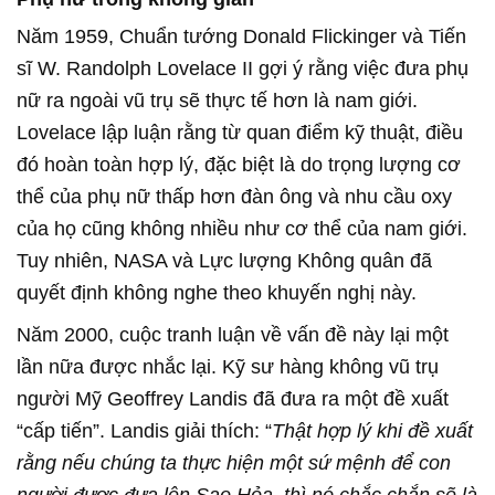
Năm 1959, Chuẩn tướng Donald Flickinger và Tiến
sĩ W. Randolph Lovelace II gợi ý rằng việc đưa phụ
nữ ra ngoài vũ trụ sẽ thực tế hơn là nam giới.
Lovelace lập luận rằng từ quan điểm kỹ thuật, điều
đó hoàn toàn hợp lý, đặc biệt là do trọng lượng cơ
thể của phụ nữ thấp hơn đàn ông và nhu cầu oxy
của họ cũng không nhiều như cơ thể của nam giới.
Tuy nhiên, NASA và Lực lượng Không quân đã
quyết định không nghe theo khuyến nghị này.
Năm 2000, cuộc tranh luận về vấn đề này lại một
lần nữa được nhắc lại. Kỹ sư hàng không vũ trụ
người Mỹ Geoffrey Landis đã đưa ra một đề xuất
“cấp tiến”. Landis giải thích: “
Thật hợp lý khi đề xuất
rằng nếu chúng ta thực hiện một sứ mệnh để con
người được đưa lên Sao Hỏa, thì nó chắc chắn sẽ là