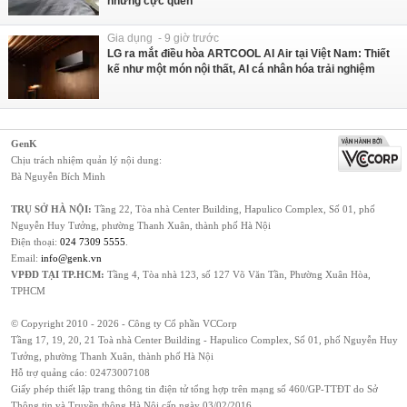
nhưng cực quen
Gia dụng - 9 giờ trước
LG ra mắt điều hòa ARTCOOL AI Air tại Việt Nam: Thiết
kế như một món nội thất, AI cá nhân hóa trải nghiệm
GenK
Chịu trách nhiệm quản lý nội dung:
Bà Nguyễn Bích Minh
TRỤ SỞ HÀ NỘI:
Tầng 22, Tòa nhà Center Building, Hapulico Complex, Số 01, phố
Nguyễn Huy Tưởng, phường Thanh Xuân, thành phố Hà Nội
Điện thoại:
024 7309 5555
.
Email:
info@genk.vn
VPĐD TẠI TP.HCM:
Tầng 4, Tòa nhà 123, số 127 Võ Văn Tần, Phường Xuân Hòa,
TPHCM
© Copyright 2010 - 2026 - Công ty Cổ phần VCCorp
Tầng 17, 19, 20, 21 Toà nhà Center Building - Hapulico Complex, Số 01, phố Nguyễn Huy
Tưởng, phường Thanh Xuân, thành phố Hà Nội
Hỗ trợ quảng cáo:
02473007108
Giấy phép thiết lập trang thông tin điện tử tổng hợp trên mạng số 460/GP-TTĐT do Sở
Thông tin và Truyền thông Hà Nội cấp ngày 03/02/2016