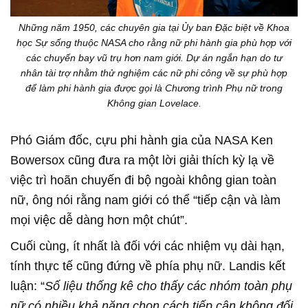
Những năm 1950, các chuyên gia tại Ủy ban Đặc biệt về Khoa
học Sự sống thuộc NASA cho rằng nữ phi hành gia phù hợp với
các chuyến bay vũ trụ hơn nam giới. Dự án ngắn hạn do tư
nhân tài trợ nhằm thử nghiệm các nữ phi công về sự phù hợp
để làm phi hành gia được gọi là Chương trình Phụ nữ trong
Không gian Lovelace.
Phó Giám đốc, cựu phi hành gia của NASA Ken
Bowersox cũng đưa ra một lời giải thích kỳ lạ về
việc trì hoãn chuyến đi bộ ngoài không gian toàn
nữ, ông nói rằng nam giới có thể “tiếp cận và làm
mọi việc dễ dàng hơn một chút”.
Cuối cùng, ít nhất là đối với các nhiệm vụ dài hạn,
tính thực tế cũng đứng về phía phụ nữ. Landis kết
luận: “
Số liệu thống kê cho thấy các nhóm toàn phụ
nữ có nhiều khả năng chọn cách tiếp cận không đối