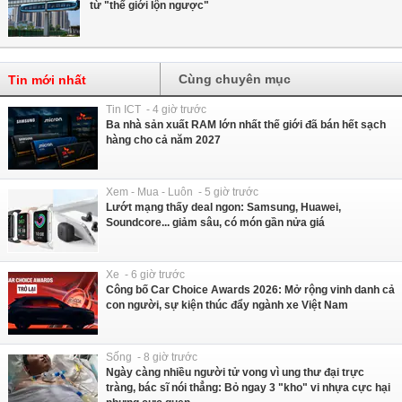
từ "thế giới lộn ngược"
Cùng chuyên mục
Tin mới nhất
Tin ICT - 4 giờ trước
Ba nhà sản xuất RAM lớn nhất thế giới đã bán hết sạch
hàng cho cả năm 2027
Xem - Mua - Luôn - 5 giờ trước
Lướt mạng thấy deal ngon: Samsung, Huawei,
Soundcore... giảm sâu, có món gần nửa giá
Xe - 6 giờ trước
Công bố Car Choice Awards 2026: Mở rộng vinh danh cả
con người, sự kiện thúc đẩy ngành xe Việt Nam
Sống - 8 giờ trước
Ngày càng nhiều người tử vong vì ung thư đại trực
tràng, bác sĩ nói thẳng: Bỏ ngay 3 "kho" vi nhựa cực hại