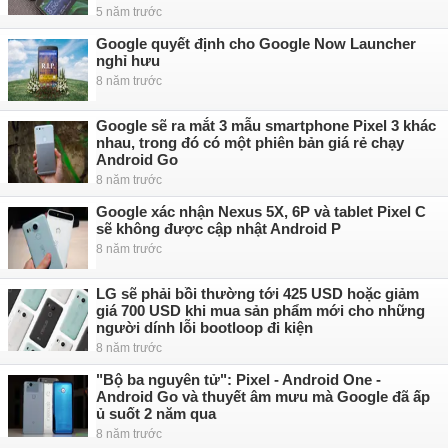
5 năm trước
Google quyết định cho Google Now Launcher
nghỉ hưu
8 năm trước
Google sẽ ra mắt 3 mẫu smartphone Pixel 3 khác
nhau, trong đó có một phiên bản giá rẻ chạy
Android Go
8 năm trước
Google xác nhận Nexus 5X, 6P và tablet Pixel C
sẽ không được cập nhật Android P
8 năm trước
LG sẽ phải bồi thường tới 425 USD hoặc giảm
giá 700 USD khi mua sản phẩm mới cho những
người dính lỗi bootloop đi kiện
8 năm trước
"Bộ ba nguyên tử": Pixel - Android One -
Android Go và thuyết âm mưu mà Google đã ấp
ủ suốt 2 năm qua
8 năm trước