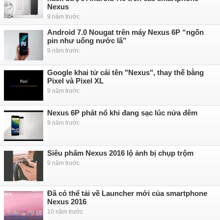
Nexus
9 năm trước
Android 7.0 Nougat trên máy Nexus 6P “ngốn
pin như uống nước lã”
9 năm trước
Google khai tử cái tên "Nexus", thay thế bằng
Pixel và Pixel XL
9 năm trước
Nexus 6P phát nổ khi đang sạc lúc nửa đêm
9 năm trước
Siêu phẩm Nexus 2016 lộ ảnh bị chụp trộm
9 năm trước
​Đã có thể tải về Launcher mới của smartphone
Nexus 2016
10 năm trước