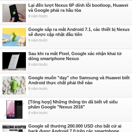
Lại đến lượt Nexus 6P dính lỗi bootloop, Huawei
và Google phải ra hầu tòa
9 năm trước
Google sắp ra mắt Android 7.1, các thiết bị Nexus
sẽ được cập nhật đầu tiên
9 năm trước
Sau khi ra mắt Pixel, Google xác nhận khai tử
dòng smartphone Nexus
9 năm trước
Google muốn "dạy" cho Samsung và Huawei biết
Android thực chất phải thế nào
9 năm trước
[Tổng hợp] Những thông tin đã biết về siêu
phẩm Google "Nexus 2016"
9 năm trước
Google sẽ thưởng 200.000 USD cho bất cứ ai
hack được Android 7.0 trên các smartphone