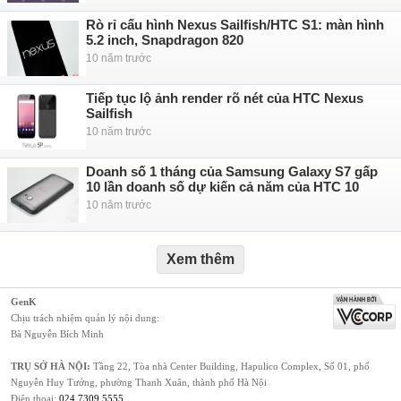
Rò rỉ cấu hình Nexus Sailfish/HTC S1: màn hình
5.2 inch, Snapdragon 820
10 năm trước
Tiếp tục lộ ảnh render rõ nét của HTC Nexus
Sailfish
10 năm trước
Doanh số 1 tháng của Samsung Galaxy S7 gấp
10 lần doanh số dự kiến cả năm của HTC 10
10 năm trước
Xem thêm
GenK
Chịu trách nhiệm quản lý nội dung:
Bà Nguyễn Bích Minh
TRỤ SỞ HÀ NỘI:
Tầng 22, Tòa nhà Center Building, Hapulico Complex, Số 01, phố
Nguyễn Huy Tưởng, phường Thanh Xuân, thành phố Hà Nội
Điện thoại:
024 7309 5555
.