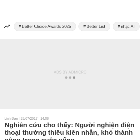
Better Choice Awards 2026
Better List
nhạc AI
Linh Đan
|
28/07/2017 | 14:08
Nghiên cứu cho thấy: Người nghiện điện
thoại thường thiếu kiên nhẫn, khó thành
công trong cuộc sống