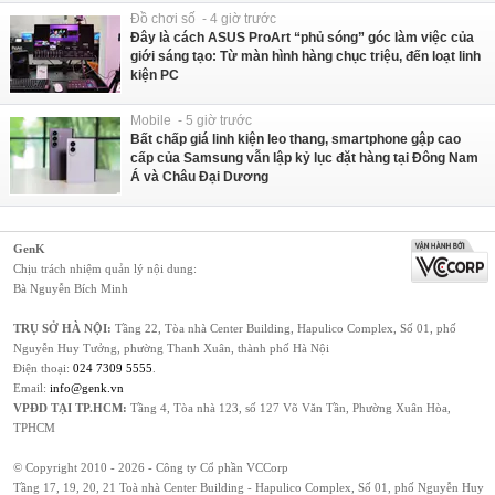
Đồ chơi số - 4 giờ trước
Đây là cách ASUS ProArt “phủ sóng” góc làm việc của
giới sáng tạo: Từ màn hình hàng chục triệu, đến loạt linh
kiện PC
Mobile - 5 giờ trước
Bất chấp giá linh kiện leo thang, smartphone gập cao
cấp của Samsung vẫn lập kỷ lục đặt hàng tại Đông Nam
Á và Châu Đại Dương
GenK
Chịu trách nhiệm quản lý nội dung:
Bà Nguyễn Bích Minh
TRỤ SỞ HÀ NỘI:
Tầng 22, Tòa nhà Center Building, Hapulico Complex, Số 01, phố
Nguyễn Huy Tưởng, phường Thanh Xuân, thành phố Hà Nội
Điện thoại:
024 7309 5555
.
Email:
info@genk.vn
VPĐD TẠI TP.HCM:
Tầng 4, Tòa nhà 123, số 127 Võ Văn Tần, Phường Xuân Hòa,
TPHCM
© Copyright 2010 - 2026 - Công ty Cổ phần VCCorp
Tầng 17, 19, 20, 21 Toà nhà Center Building - Hapulico Complex, Số 01, phố Nguyễn Huy