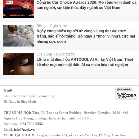
Công bố Car Choice Awards 2026: Mở rộng vinh danh cả
con người, sự kiện thúc đẩy ngành xe Việt Nam
Sống - 7 giờ trước
Ngày càng nhiều người tử vong vì ung thư đại trực
tràng, bác sĩ nói thẳng: Bỏ ngay 3 "kho" vi nhựa cực hại
nhưng cực quen
Gia dụng - 8 giờ trước
LG ra mắt điều hòa ARTCOOL AI Air tại Việt Nam: Thiết
kế như một món nội thất, AI cá nhân hóa trải nghiệm
GenK
Chịu trách nhiệm quản lý nội dung:
Bà Nguyễn Bích Minh
TRỤ SỞ HÀ NỘI:
Tầng 22, Tòa nhà Center Building, Hapulico Complex, Số 01, phố
Nguyễn Huy Tưởng, phường Thanh Xuân, thành phố Hà Nội
Điện thoại:
024 7309 5555
.
Email:
info@genk.vn
VPĐD TẠI TP.HCM:
Tầng 4, Tòa nhà 123, số 127 Võ Văn Tần, Phường Xuân Hòa,