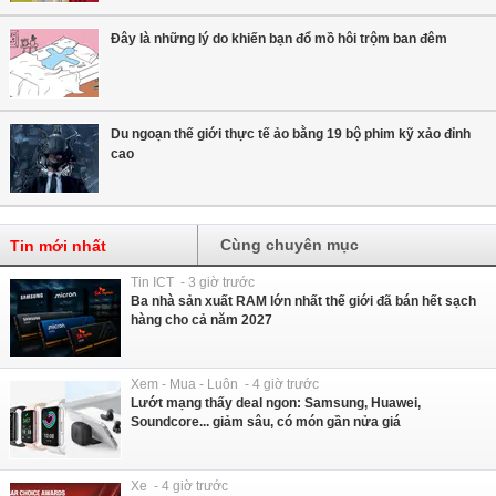
Đây là những lý do khiến bạn đổ mồ hôi trộm ban đêm
Du ngoạn thế giới thực tế ảo bằng 19 bộ phim kỹ xảo đỉnh
cao
Cùng chuyên mục
Tin mới nhất
Tin ICT - 3 giờ trước
Ba nhà sản xuất RAM lớn nhất thế giới đã bán hết sạch
hàng cho cả năm 2027
Xem - Mua - Luôn - 4 giờ trước
Lướt mạng thấy deal ngon: Samsung, Huawei,
Soundcore... giảm sâu, có món gần nửa giá
Xe - 4 giờ trước