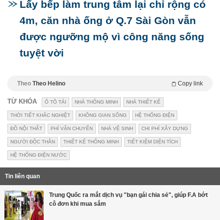
Lấy bếp làm trung tâm lại chỉ rộng có
4m, căn nhà ống ở Q.7 Sài Gòn vẫn
được ngưỡng mộ vì công năng sống
tuyệt vời
Theo
Theo Helino
Copy link
TỪ KHÓA
Ô TÔ TẢI
NHÀ THÔNG MINH
NHÀ THIẾT KẾ
THỜI TIẾT KHẮC NGHIỆT
KHÔNG GIAN SỐNG
HỆ THỐNG ĐIỆN
ĐỒ NỘI THẤT
PHÍ VẬN CHUYỂN
NHÀ VỆ SINH
CHI PHÍ XÂY DỰNG
NGƯỜI ĐỘC THÂN
THIẾT KẾ THÔNG MINH
TIẾT KIỆM DIỆN TÍCH
HỆ THỐNG ĐIỆN NƯỚC
Tin liên quan
Trung Quốc ra mắt dịch vụ "bạn gái chia sẻ", giúp F.A bớt
cô đơn khi mua sắm