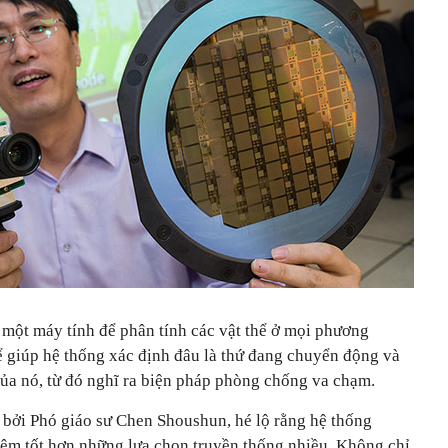
một máy tính để phân tính các vật thể ở mọi phương
ể giúp hệ thống xác định đâu là thứ đang chuyển động và
của nó, từ đó nghĩ ra biện pháp phòng chống va chạm.
 bởi Phó giáo sư Chen Shoushun, hé lộ rằng hệ thống
êm tốt hơn những lựa chọn truyền thống nhiều. Không chỉ