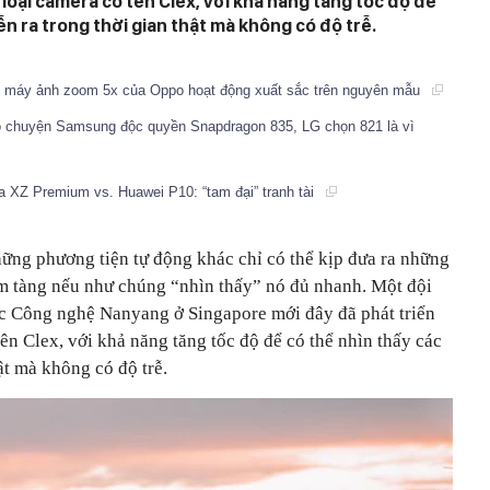
loại camera có tên Clex, với khả năng tăng tốc độ để
ễn ra trong thời gian thật mà không có độ trễ.
t, máy ảnh zoom 5x của Oppo hoạt động xuất sắc trên nguyên mẫu
chuyện Samsung độc quyền Snapdragon 835, LG chọn 821 là vì
 XZ Premium vs. Huawei P10: “tam đại” tranh tài
hững phương tiện tự động khác chỉ có thể kịp đưa ra những
m tàng nếu như chúng “nhìn thấy” nó đủ nhanh. Một đội
ọc Công nghệ Nanyang ở Singapore mới đây đã phát triển
ên Clex, với khả năng tăng tốc độ để có thể nhìn thấy các
hật mà không có độ trễ.