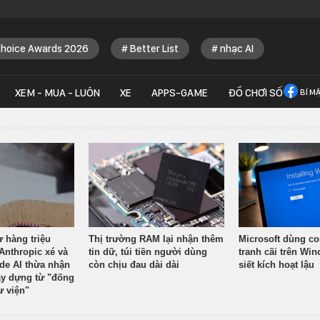
Choice Awards 2026
Better List
nhạc AI
XEM - MUA - LUÔN
XE
APPS-GAME
ĐỒ CHƠI SỐ
BÍ M
ừ hàng triệu
Thị trường RAM lại nhận thêm
Microsoft dùng co
Anthropic xé và
tin dữ, túi tiền người dùng
tranh cãi trên Wi
ude AI thừa nhận
còn chịu đau dài dài
siết kích hoạt lậu
y dựng từ "đống
ư viện"