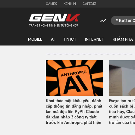
GAMEK
KENH14
CAFEBIZ
Better 
MOBILE
AI
TIN ICT
INTERNET
KHÁM PHÁ
Khai thác mật khẩu yếu, đánh
Được tạo ra t
cắp thông tin đăng nhập, phát
cuốn sách bị 
tán mã độc lên PyPI: Claude
tiêu hủy, Cla
đã xâm nhập 3 công ty thật
mình được xâ
trước khi Anthropic phát hiện
tro tàn của th