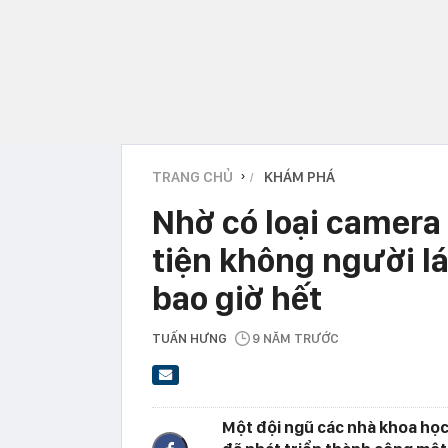
TRANG CHỦ
KHÁM PHÁ
›
Nhờ có loại camera
tiện không người lá
bao giờ hết
TUẤN HƯNG
9 NĂM TRƯỚC
Một đội ngũ các nhà khoa học