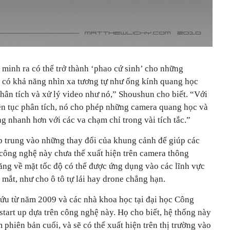
minh ra có thể trở thành ‘phao cứ sinh’ cho những
n có khả năng nhìn xa tương tự như ống kính quang học
hân tích và xử lý video như nó,” Shoushun cho biết. “Với
ên tục phân tích, nó cho phép những camera quang học và
ng nhanh hơn với các va chạm chỉ trong vài tích tắc.”
ập trung vào những thay đổi của khung cảnh để giúp các
y công nghệ này chưa thể xuất hiện trên camera thông
ăng về mặt tốc độ có thể được ứng dụng vào các lĩnh vực
mắt, như cho ô tô tự lái hay drone chẳng hạn.
ứu từ năm 2009 và các nhà khoa học tại đại học Công
tart up dựa trên công nghệ này. Họ cho biết, hệ thống này
 phiên bản cuối, và sẽ có thể xuất hiện trên thị trường vào