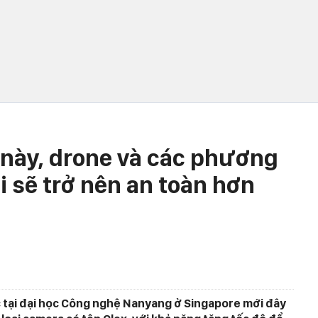
 này, drone và các phương
i sẽ trở nên an toàn hơn
 tại đại học Công nghệ Nanyang ở Singapore mới đây