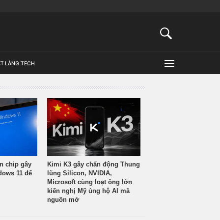
ẬT LÀNG TECH
n chip gây
Kimi K3 gây chấn động Thung
ndows 11 để
lũng Silicon, NVIDIA,
Microsoft cùng loạt ông lớn
kiến nghị Mỹ ủng hộ AI mã
nguồn mở