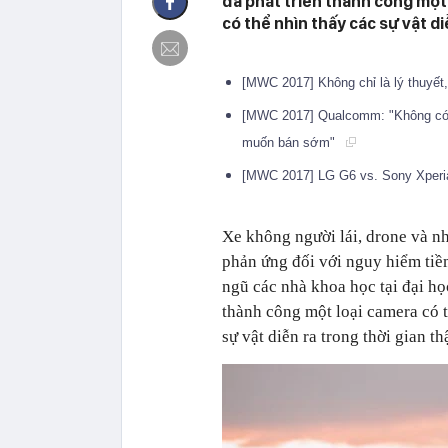
đã phát triển thành công một 
có thể nhìn thấy các sự vật di
[MWC 2017] Không chỉ là lý thuyế
[MWC 2017] Qualcomm: "Không có 
muốn bán sớm"
[MWC 2017] LG G6 vs. Sony Xperia
Xe không người lái, drone và n
phản ứng đối với nguy hiểm tiề
ngũ các nhà khoa học tại đại h
thành công một loại camera có t
sự vật diễn ra trong thời gian t