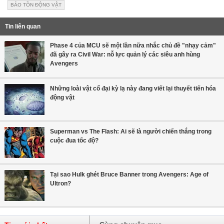
BẢO TỒN ĐỘNG VẬT
Tin liên quan
Phase 4 của MCU sẽ một lần nữa nhắc chủ đề "nhạy cảm"
đã gây ra Civil War: nỗ lực quản lý các siêu anh hùng
Avengers
Những loài vật cổ đại kỳ lạ này đang viết lại thuyết tiến hóa
động vật
Superman vs The Flash: Ai sẽ là người chiến thắng trong
cuộc đua tốc độ?
Tại sao Hulk ghét Bruce Banner trong Avengers: Age of
Ultron?