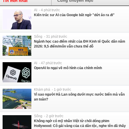
Cùng chuyên mục
Tin mới nhất
AI - 4 phút trước
Kiến trúc sư AI của Google bất ngờ "dứt áo ra đi"
Sống - 31 phút trước
Ngành học cao điểm nhất của ĐH Kinh tế Quốc dân năm
2026: 9,5 điểm/môn vẫn chưa thể đỗ
AI - 47 phút trước
OpenAI lo ngại về mô hình của chính mình
Khám phá - 1 giờ trước
Vì sao người Hà Lan sống dưới mực nước biển mà vẫn
an toàn?
Sống - 2 giờ trước
Không ngờ có mỹ nhân Việt từ chối đóng phim
Hollywood: Cô gái vàng của cả dân tộc, nghe tên đã thấy