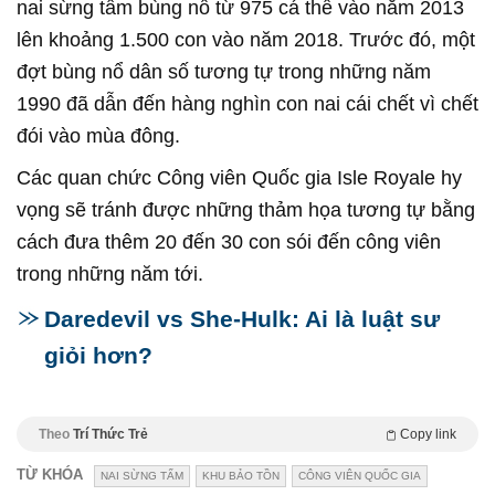
nai sừng tấm bùng nổ từ 975 cá thể vào năm 2013
lên khoảng 1.500 con vào năm 2018. Trước đó, một
đợt bùng nổ dân số tương tự trong những năm
1990 đã dẫn đến hàng nghìn con nai cái chết vì chết
đói vào mùa đông.
Các quan chức Công viên Quốc gia Isle Royale hy
vọng sẽ tránh được những thảm họa tương tự bằng
cách đưa thêm 20 đến 30 con sói đến công viên
trong những năm tới.
Daredevil vs She-Hulk: Ai là luật sư
giỏi hơn?
Theo
Trí Thức Trẻ
Copy link
TỪ KHÓA
NAI SỪNG TẤM
KHU BẢO TỒN
CÔNG VIÊN QUỐC GIA