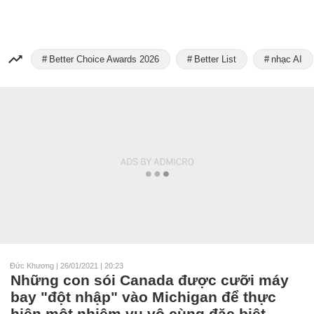
Better Choice Awards 2026
Better List
nhạc AI
Đức Khương
|
26/01/2021 | 20:23
Những con sói Canada được cưỡi máy
bay "đột nhập" vào Michigan để thực
hiện một nhiệm vụ vô cùng đặc biệt