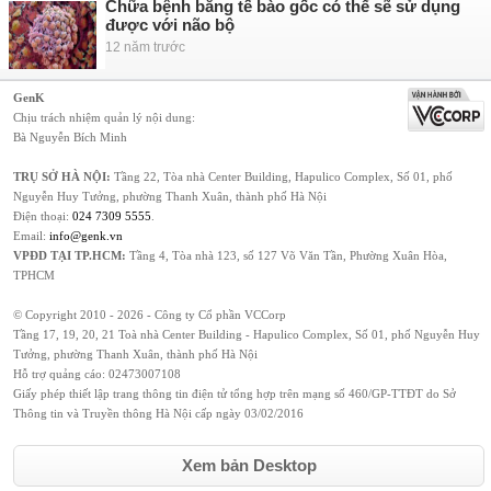
Chữa bệnh bằng tế bào gốc có thể sẽ sử dụng
được với não bộ
12 năm trước
GenK
Chịu trách nhiệm quản lý nội dung:
Bà Nguyễn Bích Minh
TRỤ SỞ HÀ NỘI:
Tầng 22, Tòa nhà Center Building, Hapulico Complex, Số 01, phố
Nguyễn Huy Tưởng, phường Thanh Xuân, thành phố Hà Nội
Điện thoại:
024 7309 5555
.
Email:
info@genk.vn
VPĐD TẠI TP.HCM:
Tầng 4, Tòa nhà 123, số 127 Võ Văn Tần, Phường Xuân Hòa,
TPHCM
© Copyright 2010 - 2026 - Công ty Cổ phần VCCorp
Tầng 17, 19, 20, 21 Toà nhà Center Building - Hapulico Complex, Số 01, phố Nguyễn Huy
Tưởng, phường Thanh Xuân, thành phố Hà Nội
Hỗ trợ quảng cáo:
02473007108
Giấy phép thiết lập trang thông tin điện tử tổng hợp trên mạng số 460/GP-TTĐT do Sở
Thông tin và Truyền thông Hà Nội cấp ngày 03/02/2016
Xem bản Desktop