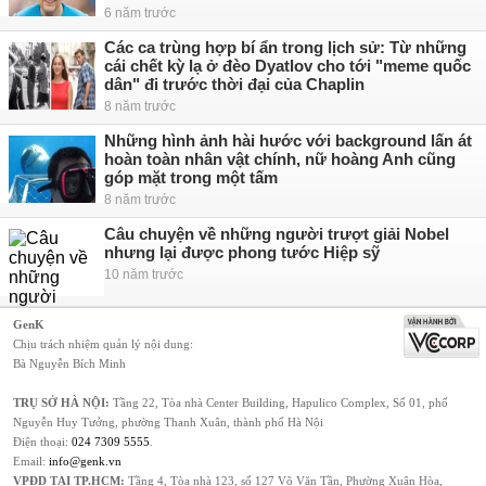
6 năm trước
Các ca trùng hợp bí ẩn trong lịch sử: Từ những
cái chết kỳ lạ ở đèo Dyatlov cho tới "meme quốc
dân" đi trước thời đại của Chaplin
8 năm trước
Những hình ảnh hài hước với background lấn át
hoàn toàn nhân vật chính, nữ hoàng Anh cũng
góp mặt trong một tấm
8 năm trước
Câu chuyện về những người trượt giải Nobel
nhưng lại được phong tước Hiệp sỹ
10 năm trước
GenK
Chịu trách nhiệm quản lý nội dung:
Bà Nguyễn Bích Minh
TRỤ SỞ HÀ NỘI:
Tầng 22, Tòa nhà Center Building, Hapulico Complex, Số 01, phố
Nguyễn Huy Tưởng, phường Thanh Xuân, thành phố Hà Nội
Điện thoại:
024 7309 5555
.
Email:
info@genk.vn
VPĐD TẠI TP.HCM:
Tầng 4, Tòa nhà 123, số 127 Võ Văn Tần, Phường Xuân Hòa,